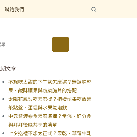
聯絡我們
近期文章
不想吃太甜的下午茶怎麼選？無調味堅
果、鹹酥腰果與蔬菜脆片的搭配
太陽花鳳梨乾怎麼擺？把造型果乾放進
茶點盤、蛋糕與水果氣泡飲
中元普渡零食怎麼準備？常溫、好分食
與拜拜後能共享的清單
七夕送禮不想太正式？果乾、草莓牛軋