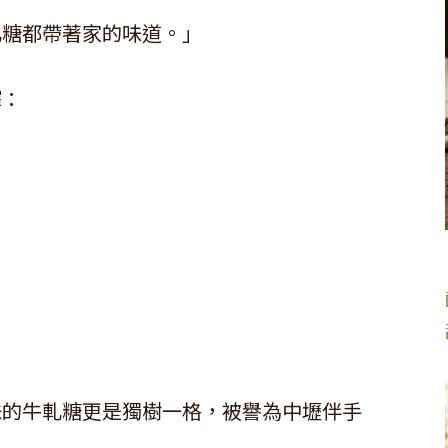
軋糖都帶著家的味道。」
擇：
味的牛軋糖更是獨樹一格，被譽為中壢伴手