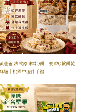
黃爸爸 法式原味雪Q餅｜奶香Q軟餅乾
酥脆｜桃園中壢伴手禮