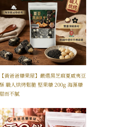
【黃爸爸糖果屋】嚴選黑芝麻夏威夷豆
酥 職人烘烤鬆脆 堅果糖 200g 海藻糖
甜而不膩