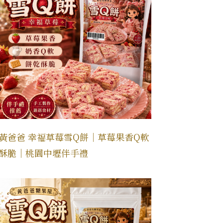
黃爸爸 幸福草莓雪Q餅｜草莓果香Q軟
酥脆｜桃園中壢伴手禮