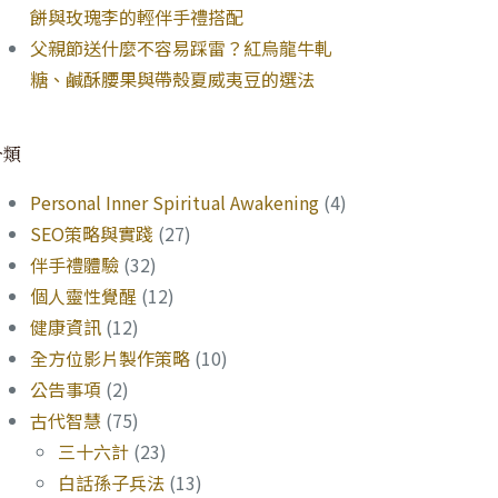
餅與玫瑰李的輕伴手禮搭配
父親節送什麼不容易踩雷？紅烏龍牛軋
糖、鹹酥腰果與帶殼夏威夷豆的選法
分類
Personal Inner Spiritual Awakening
(4)
SEO策略與實踐
(27)
伴手禮體驗
(32)
個人靈性覺醒
(12)
健康資訊
(12)
全方位影片製作策略
(10)
公告事項
(2)
古代智慧
(75)
三十六計
(23)
白話孫子兵法
(13)