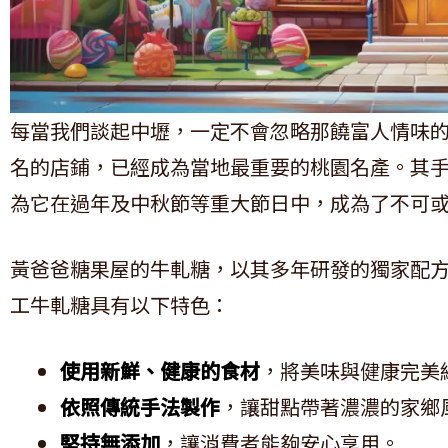
每當我們談起中壢，一定不會忽略那饒富人情味
名的店鋪，已經成為當地最重要的桃園名產。其
為它在過年及中秋節等重大節日中，成為了不可
黃爸爸糖果屋的牛軋糖，以其多年研發的獨家配
工牛軋糖具有以下特色：
使用新鮮、健康的食材
，將美味與健康完美
依照傳統手法製作
，讓甜點帶著濃濃的家鄉
堅持無添加
，讓消費者能夠安心享用。