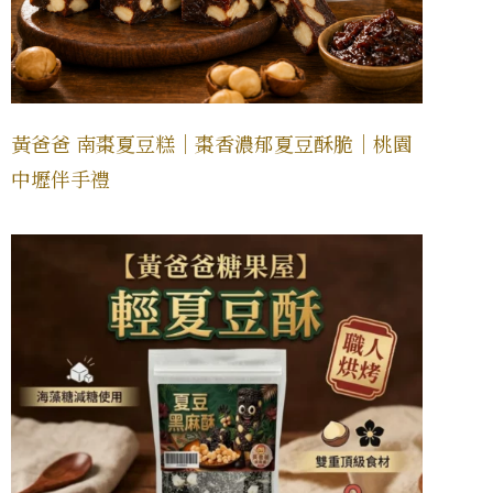
黃爸爸 南棗夏豆糕｜棗香濃郁夏豆酥脆｜桃園
中壢伴手禮