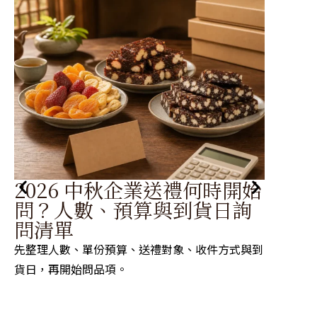
2026 中秋企業送禮何時開始
婚
問？人數、預算與到貨日詢
拿
問清單
搭
先整理人數、單份預算、送禮對象、收件方式與到
二進糖
貨日，再開始問品項。
再用顏