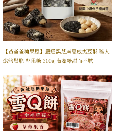
【黃爸爸糖果屋】嚴選黑芝麻夏威夷豆酥 職人
烘烤鬆脆 堅果糖 200g 海藻糖甜而不膩