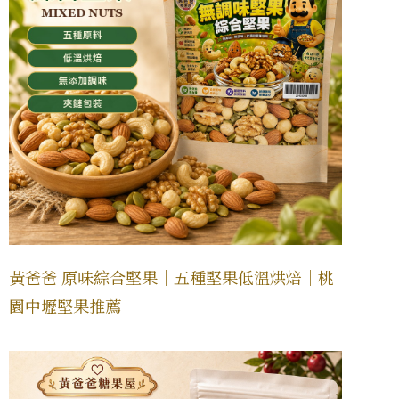
黃爸爸 原味綜合堅果｜五種堅果低溫烘焙｜桃
園中壢堅果推薦