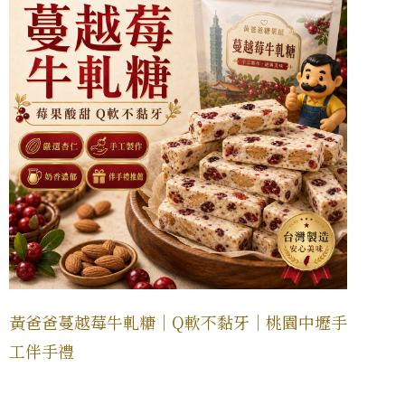
黃爸爸蔓越莓牛軋糖｜Q軟不黏牙｜桃園中壢手
工伴手禮