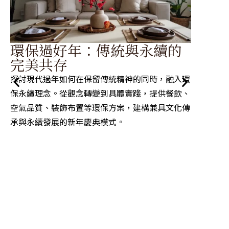
春
環保過好年：傳統與永續的
食
完美共存
在歡慶
探討現代過年如何在保留傳統精神的同時，融入環
營養學
保永續理念。從觀念轉變到具體實踐，提供餐飲、
實用的
空氣品質、裝飾布置等環保方案，建構兼具文化傳
維持健
承與永續發展的新年慶典模式。