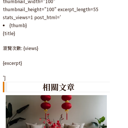
thumbnail_width="100"
thumbnail_height="100" excerpt_length=55
stats_views=1 post_html='
{thumb}
{title}
瀏覽次數: {views}
{excerpt}
']
相關文章