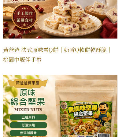
黃爸爸 法式原味雪Q餅｜奶香Q軟餅乾酥脆｜
桃園中壢伴手禮