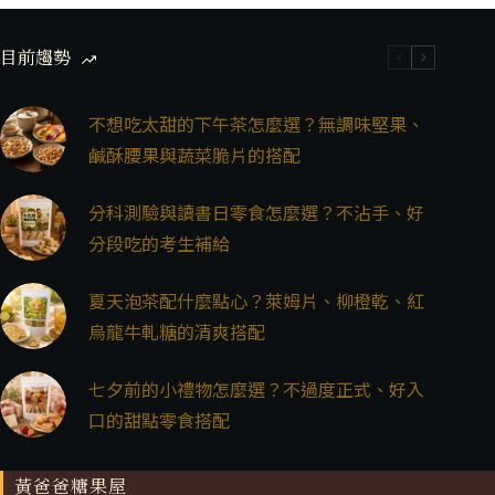
目前趨勢
不想吃太甜的下午茶怎麼選？無調味堅果、
鹹酥腰果與蔬菜脆片的搭配
分科測驗與讀書日零食怎麼選？不沾手、好
分段吃的考生補給
夏天泡茶配什麼點心？萊姆片、柳橙乾、紅
烏龍牛軋糖的清爽搭配
七夕前的小禮物怎麼選？不過度正式、好入
口的甜點零食搭配
黃爸爸糖果屋