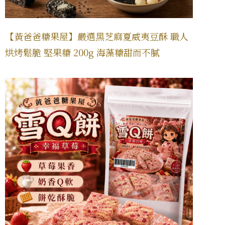
【黃爸爸糖果屋】嚴選黑芝麻夏威夷豆酥 職人
烘烤鬆脆 堅果糖 200g 海藻糖甜而不膩