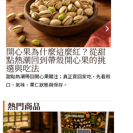
開心果為什麼這麼紅？從甜
帶
點熱潮回到帶殼開心果的挑
器
選與吃法
南
甜點熱潮帶回開心果關注；真正買回家吃，先看殼
先找預
口、氣味、果仁狀態與保存。
或刀尖
熱門商品