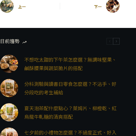
上一
下一
目前趨勢
不想吃太甜的下午茶怎麼選？無調味堅果、
鹹酥腰果與蔬菜脆片的搭配
分科測驗與讀書日零食怎麼選？不沾手、好
分段吃的考生補給
夏天泡茶配什麼點心？萊姆片、柳橙乾、紅
烏龍牛軋糖的清爽搭配
七夕前的小禮物怎麼選？不過度正式、好入