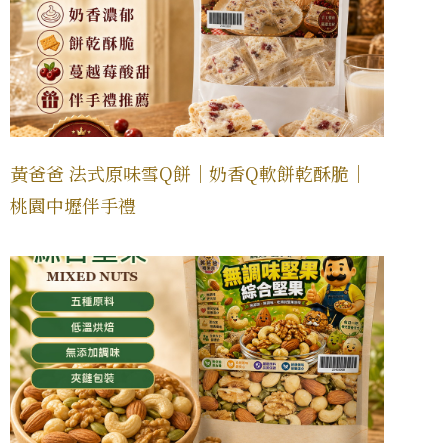
黃爸爸 法式原味雪Q餅｜奶香Q軟餅乾酥脆｜
桃園中壢伴手禮