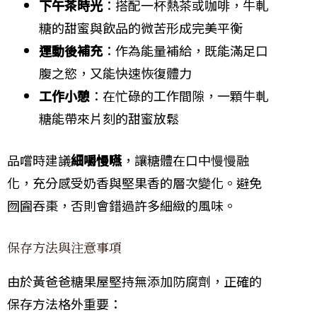
下午茶時光
：搭配一杯熱茶或咖啡，牛軋
糖的甜蜜與飲品的微苦形成完美平衡
運動後補充
：作為能量補給，既能滿足口
腹之慾，又能快速恢復體力
工作小憩
：在忙碌的工作間隙，一顆牛軋
糖能帶來片刻的甜蜜放鬆
品嚐時建議
細嚼慢嚥
，讓糖體在口中慢慢融
化，充分感受奶香與堅果香的層次變化。避免
囫圇吞棗，否則會錯過許多細緻的風味。
保存方法與注意事項
由於黃爸爸糖果屋堅持無添加防腐劑，正確的
保存方法格外重要：