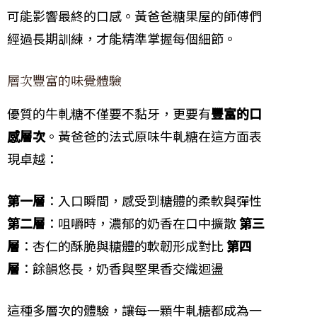
可能影響最終的口感。黃爸爸糖果屋的師傅們
經過長期訓練，才能精準掌握每個細節。
層次豐富的味覺體驗
優質的牛軋糖不僅要不黏牙，更要有
豐富的口
感層次
。黃爸爸的法式原味牛軋糖在這方面表
現卓越：
第一層
：入口瞬間，感受到糖體的柔軟與彈性
第二層
：咀嚼時，濃郁的奶香在口中擴散
第三
層
：杏仁的酥脆與糖體的軟韌形成對比
第四
層
：餘韻悠長，奶香與堅果香交織迴盪
這種多層次的體驗，讓每一顆牛軋糖都成為一