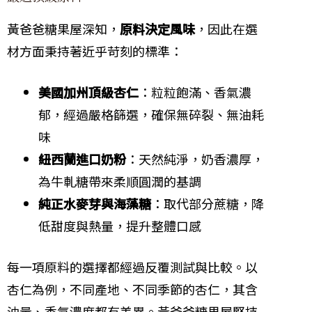
黃爸爸糖果屋深知，
原料決定風味
，因此在選
材方面秉持著近乎苛刻的標準：
美國加州頂級杏仁
：粒粒飽滿、香氣濃
郁，經過嚴格篩選，確保無碎裂、無油耗
味
紐西蘭進口奶粉
：天然純淨，奶香濃厚，
為牛軋糖帶來柔順圓潤的基調
純正水麥芽與海藻糖
：取代部分蔗糖，降
低甜度與熱量，提升整體口感
每一項原料的選擇都經過反覆測試與比較。以
杏仁為例，不同產地、不同季節的杏仁，其含
油量、香氣濃度都有差異。黃爸爸糖果屋堅持