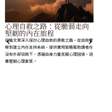
掌
心理自救之路：從脆弱走向
從
堅韌的內在旅程
力
這篇文章深入探討心理自救的勇敢之路，從自我覺
探討高
察到建立內在支持系統，提供實用策略幫助讀者在
理、本
沒有外部協助下，憑藉自身力量克服心理困境，培
問題解
養堅韌心理素質。
各種挑