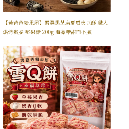
【黃爸爸糖果屋】嚴選黑芝麻夏威夷豆酥 職人
烘烤鬆脆 堅果糖 200g 海藻糖甜而不膩