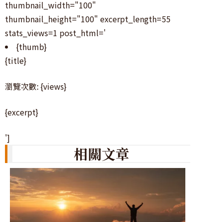
thumbnail_width="100"
thumbnail_height="100" excerpt_length=55
stats_views=1 post_html='
{thumb}
{title}
瀏覽次數: {views}
{excerpt}
']
相關文章