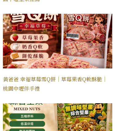
黃爸爸 幸福草莓雪Q餅｜草莓果香Q軟酥脆｜
桃園中壢伴手禮