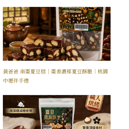
黃爸爸 南棗夏豆糕｜棗香濃郁夏豆酥脆｜桃園
中壢伴手禮