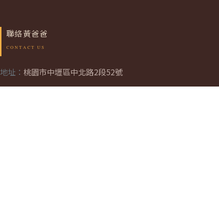
聯絡黃爸爸
地址：
桃園市中壢區中北路2段52號
連絡電話： +886 952 024 680
Email: tim@yellowdaddy.com.tw
本網站所載之所有文字、圖片、聲音、影片、軟體及其
他資料，均受著作權、商標法及其他相關法律之保護。
未經授權，任何使用、複製、修改、翻譯、傳播、出版
或發行本網站內容之行為，皆屬侵權，並可能遭受法律
追訴。黃爸爸糖果屋保留一切法律權利。