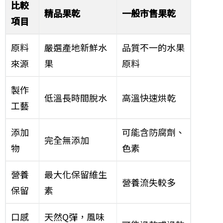
比較
精品果乾
一般市售果乾
項目
原料
嚴選產地新鮮水
品質不一的水果
來源
果
原料
製作
低溫長時間脫水
高溫快速烘乾
工藝
添加
可能含防腐劑、
完全無添加
物
色素
營養
最大化保留維生
營養流失較多
保留
素
口感
天然Q彈，風味