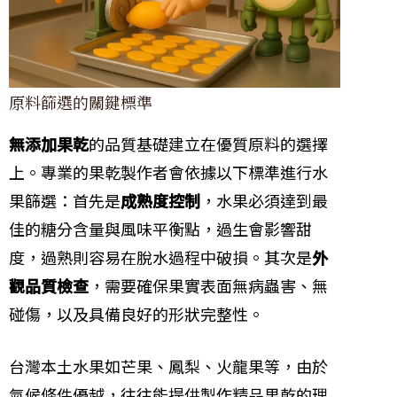
原料篩選的關鍵標準
無添加果乾
的品質基礎建立在優質原料的選擇
上。專業的果乾製作者會依據以下標準進行水
果篩選：首先是
成熟度控制
，水果必須達到最
佳的糖分含量與風味平衡點，過生會影響甜
度，過熟則容易在脫水過程中破損。其次是
外
觀品質檢查
，需要確保果實表面無病蟲害、無
碰傷，以及具備良好的形狀完整性。
台灣本土水果如芒果、鳳梨、火龍果等，由於
氣候條件優越，往往能提供製作精品果乾的理