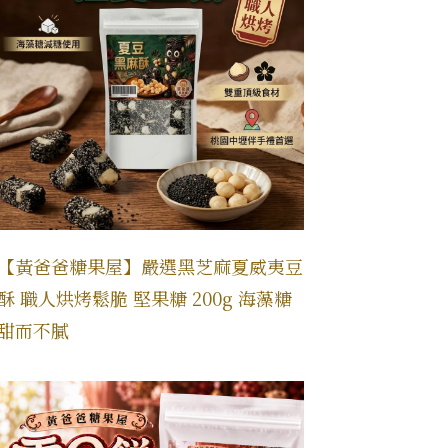
【黃爸爸糖果屋】嚴選黑芝麻夏威夷豆
酥 職人烘烤鬆脆 堅果糖 200g 海藻糖
甜而不膩