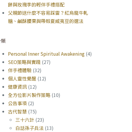
餅與玫瑰李的輕伴手禮搭配
父親節送什麼不容易踩雷？紅烏龍牛軋
糖、鹹酥腰果與帶殼夏威夷豆的選法
分類
Personal Inner Spiritual Awakening
(4)
SEO策略與實踐
(27)
伴手禮體驗
(32)
個人靈性覺醒
(12)
健康資訊
(12)
全方位影片製作策略
(10)
公告事項
(2)
古代智慧
(75)
三十六計
(23)
白話孫子兵法
(13)