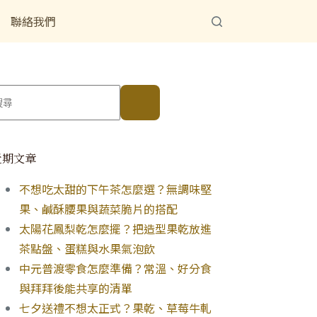
聯絡我們
近期文章
不想吃太甜的下午茶怎麼選？無調味堅
果、鹹酥腰果與蔬菜脆片的搭配
太陽花鳳梨乾怎麼擺？把造型果乾放進
茶點盤、蛋糕與水果氣泡飲
中元普渡零食怎麼準備？常溫、好分食
與拜拜後能共享的清單
七夕送禮不想太正式？果乾、草莓牛軋