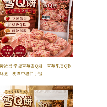
黃爸爸 幸福草莓雪Q餅｜草莓果香Q軟
酥脆｜桃園中壢伴手禮