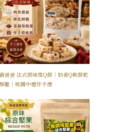
黃爸爸 法式原味雪Q餅｜奶香Q軟餅乾
酥脆｜桃園中壢伴手禮