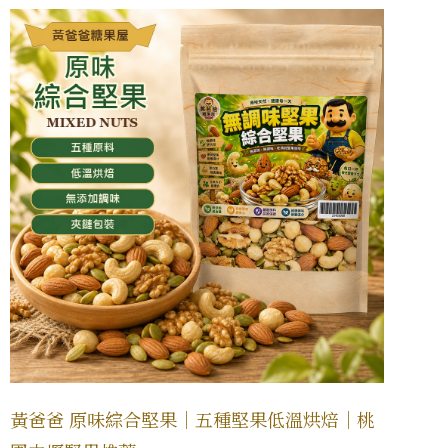
黃爸爸 原味綜合堅果｜五種堅果低溫烘焙｜桃