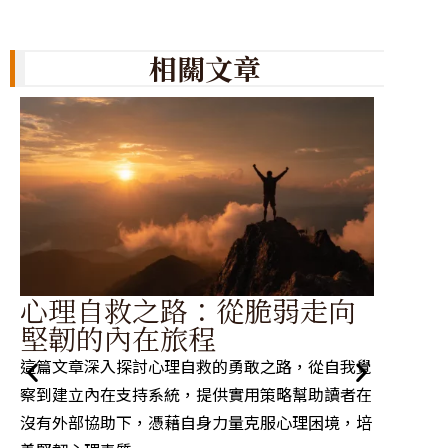
相關文章
掌
心理自救之路：從脆弱走向
從
堅韌的內在旅程
力
這篇文章深入探討心理自救的勇敢之路，從自我覺
探討高
察到建立內在支持系統，提供實用策略幫助讀者在
理、本
沒有外部協助下，憑藉自身力量克服心理困境，培