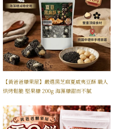
【黃爸爸糖果屋】嚴選黑芝麻夏威夷豆酥 職人
烘烤鬆脆 堅果糖 200g 海藻糖甜而不膩