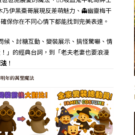
‍♂️木乃伊黑棗哥展現反差萌魅力、👻幽靈梅干
，確保你在不同心情下都能找到完美表達。
問候、討糖互動、變裝展示、搞怪驚嚇、情
蛋！」的經典台詞，到「老夫老妻也要浪漫
魔法
！
等明年的萬聖魔法