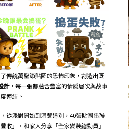
覆了傳統萬聖節貼圖的恐怖印象，創造出既
設計
，每一張都蘊含豐富的情感層次與故事
深度連結。
，從派對開始到溫馨道別，40張貼圖串聯
大豐收」，和家人分享「全家變裝總動員」