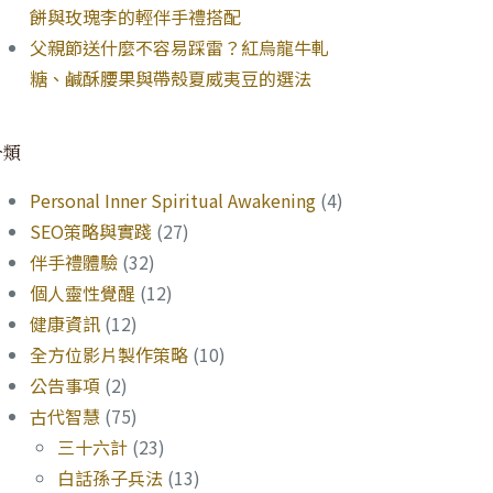
餅與玫瑰李的輕伴手禮搭配
父親節送什麼不容易踩雷？紅烏龍牛軋
糖、鹹酥腰果與帶殼夏威夷豆的選法
分類
Personal Inner Spiritual Awakening
(4)
SEO策略與實踐
(27)
伴手禮體驗
(32)
個人靈性覺醒
(12)
健康資訊
(12)
全方位影片製作策略
(10)
公告事項
(2)
古代智慧
(75)
三十六計
(23)
白話孫子兵法
(13)