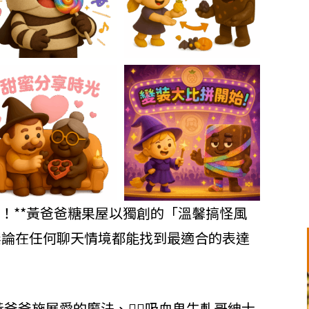
！**黃爸爸糖果屋以獨創的「溫馨搞怪風
無論在任何聊天情境都能找到最適合的表達
黃爸爸施展愛的魔法、🧛‍♂️吸血鬼牛軋哥紳士