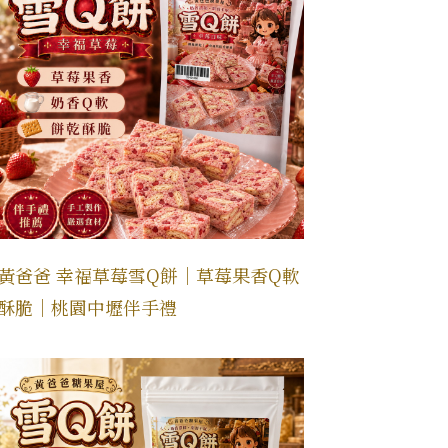
黃爸爸 幸福草莓雪Q餅｜草莓果香Q軟
酥脆｜桃園中壢伴手禮