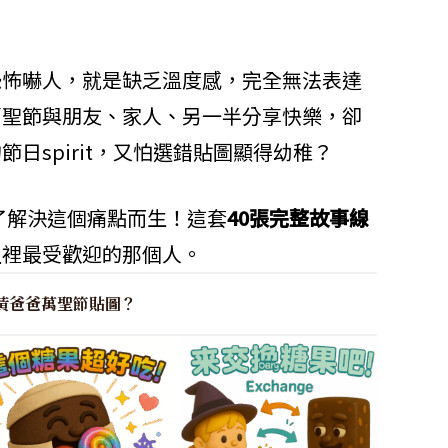
恐怖嚇人，就是缺乏溫度感，完全無法表達
萬聖節與朋友、家人、另一半分享快樂，卻
日spirit，又怕選錯貼圖顯得幼稚？
了解決這個痛點而生！這套
40張完整故事線
組裡最受歡迎的那個人。
黃爸爸萬聖節貼圖？