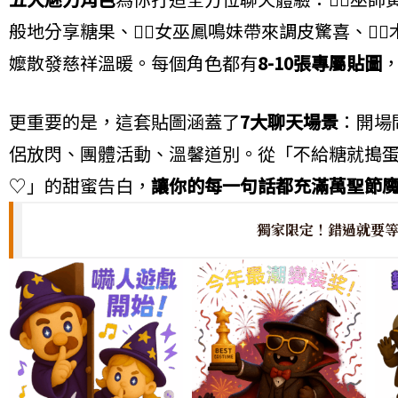
般地分享糖果、🧙‍♀️女巫鳳鳴妹帶來調皮驚喜、🧟
嬤散發慈祥溫暖。每個角色都有
8-10張專屬貼圖
更重要的是，這套貼圖涵蓋了
7大聊天場景
：開場
侶放閃、團體活動、溫馨道別。從「不給糖就搗
♡」的甜蜜告白，
讓你的每一句話都充滿萬聖節
獨家限定！錯過就要