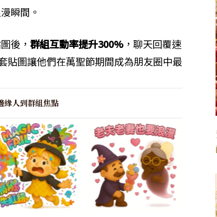
浪漫瞬間。
貼圖後，
群組互動率提升300%
，聊天回覆速
套貼圖讓他們在萬聖節期間成為朋友圈中最
邊緣人到群組焦點