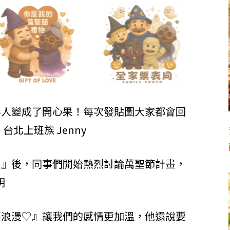
形人變成了開心果！每次發貼圖大家都會回
北上班族 Jenny
！』後，同事們開始熱烈討論萬聖節計畫，
明
要浪漫♡』讓我們的感情更加溫，他還說要