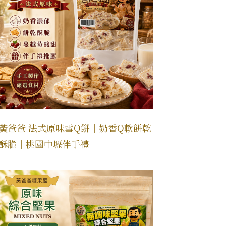
黃爸爸 法式原味雪Q餅｜奶香Q軟餅乾
酥脆｜桃園中壢伴手禮