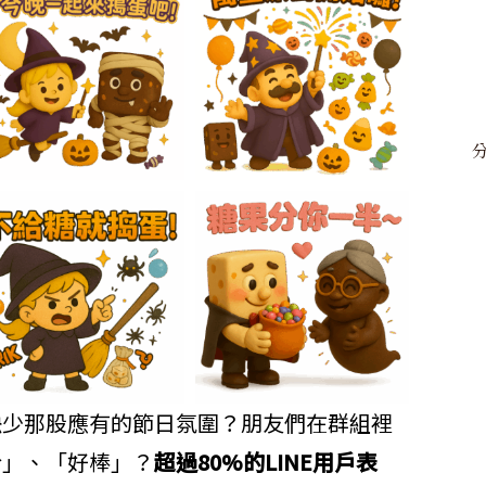
缺少那股應有的節日氛圍？朋友們在群組裡
哈」、「好棒」？
超過80%的LINE用戶表