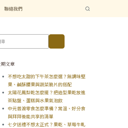
聯絡我們
近期文章
不想吃太甜的下午茶怎麼選？無調味堅
果、鹹酥腰果與蔬菜脆片的搭配
太陽花鳳梨乾怎麼擺？把造型果乾放進
茶點盤、蛋糕與水果氣泡飲
中元普渡零食怎麼準備？常溫、好分食
與拜拜後能共享的清單
七夕送禮不想太正式？果乾、草莓牛軋