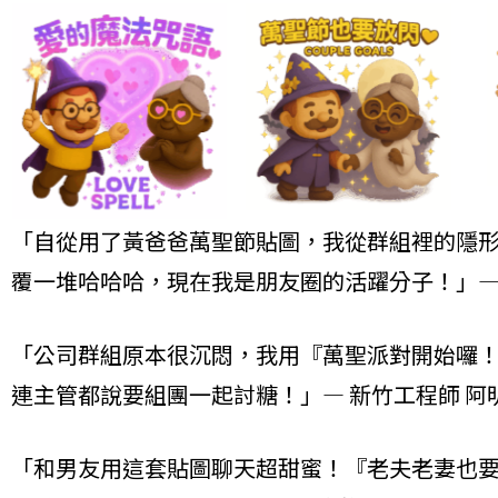
「自從用了黃爸爸萬聖節貼圖，我從群組裡的隱
覆一堆哈哈哈，現在我是朋友圈的活躍分子！」— 台
「公司群組原本很沉悶，我用『萬聖派對開始囉
連主管都說要組團一起討糖！」— 新竹工程師 阿
「和男友用這套貼圖聊天超甜蜜！『老夫老妻也