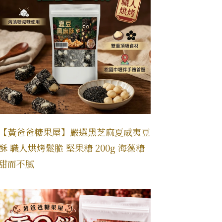
【黃爸爸糖果屋】嚴選黑芝麻夏威夷豆
酥 職人烘烤鬆脆 堅果糖 200g 海藻糖
甜而不膩