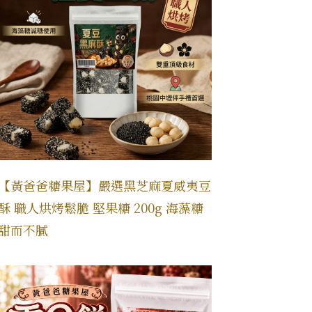
【黃爸爸糖果屋】嚴選黑芝麻夏威夷豆
酥 職人烘烤鬆脆 堅果糖 200g 海藻糖
甜而不膩