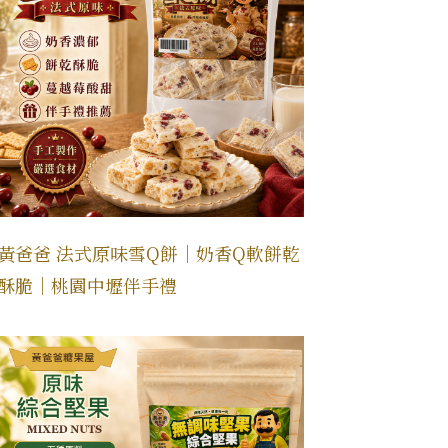
黃爸爸 法式原味雪Q餅｜奶香Q軟餅乾
酥脆｜桃園中壢伴手禮