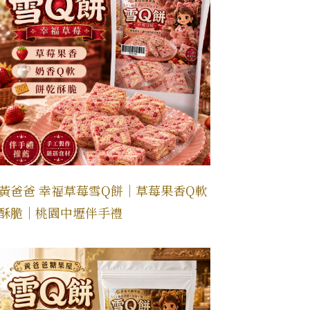
黃爸爸 幸福草莓雪Q餅｜草莓果香Q軟
酥脆｜桃園中壢伴手禮