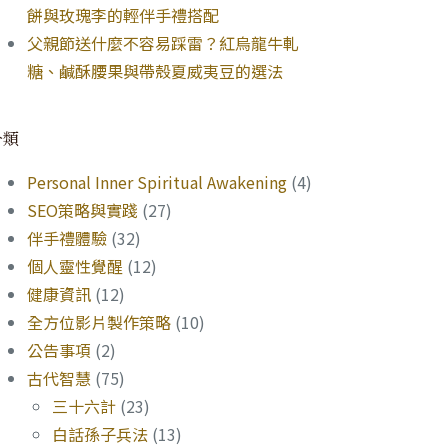
餅與玫瑰李的輕伴手禮搭配
父親節送什麼不容易踩雷？紅烏龍牛軋
糖、鹹酥腰果與帶殼夏威夷豆的選法
分類
Personal Inner Spiritual Awakening
(4)
SEO策略與實踐
(27)
伴手禮體驗
(32)
個人靈性覺醒
(12)
健康資訊
(12)
全方位影片製作策略
(10)
公告事項
(2)
古代智慧
(75)
三十六計
(23)
白話孫子兵法
(13)