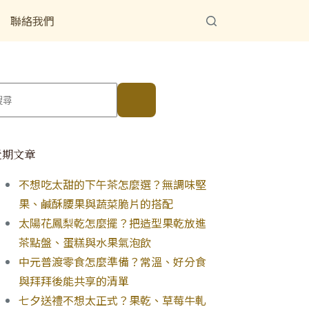
聯絡我們
近期文章
不想吃太甜的下午茶怎麼選？無調味堅
果、鹹酥腰果與蔬菜脆片的搭配
太陽花鳳梨乾怎麼擺？把造型果乾放進
茶點盤、蛋糕與水果氣泡飲
中元普渡零食怎麼準備？常溫、好分食
與拜拜後能共享的清單
七夕送禮不想太正式？果乾、草莓牛軋