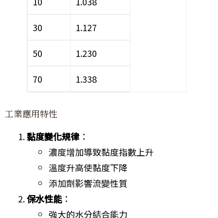
10
1.038
30
1.127
50
1.230
70
1.338
工業應用特性
黏度變化規律
：
濃度增加導致黏度指數上升
溫度升高使黏度下降
添加劑影響流變性質
保水性能
：
強大的水分結合能力