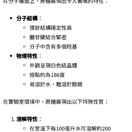
在分子層面上，蔗糖展現出令人驚嘆的特性：
分子結構
：
環狀結構穩定性高
醣苷鍵結合緊密
分子中含有多個羥基
物理特性
：
外觀呈現白色結晶體
熔點約為186度
易溶於水，難溶於醇類
在實驗室環境中，蔗糖展現出以下特殊性質：
溶解特性
：
在室溫下每100毫升水可溶解約200