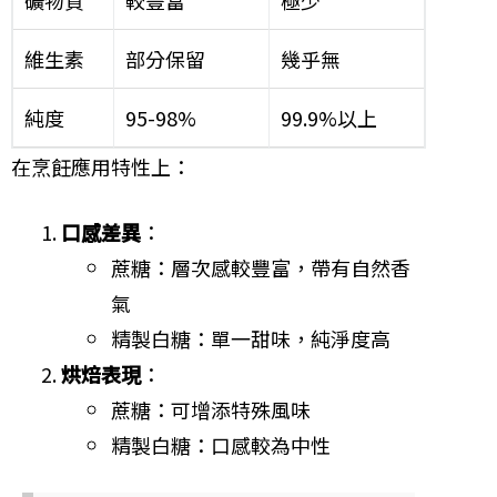
礦物質
較豐富
極少
維生素
部分保留
幾乎無
純度
95-98%
99.9%以上
在烹飪應用特性上：
口感差異
：
蔗糖：層次感較豐富，帶有自然香
氣
精製白糖：單一甜味，純淨度高
烘焙表現
：
蔗糖：可增添特殊風味
精製白糖：口感較為中性