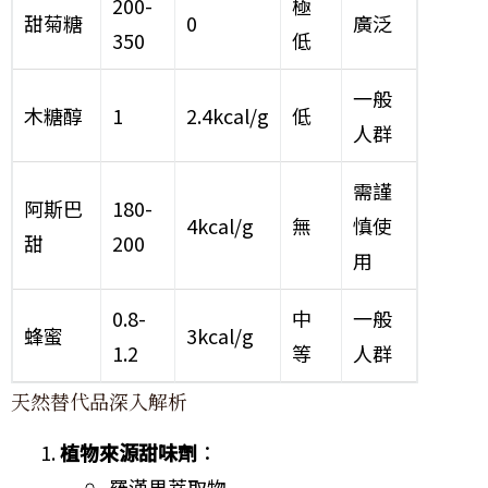
200-
極
甜菊糖
0
廣泛
350
低
一般
木糖醇
1
2.4kcal/g
低
人群
需謹
阿斯巴
180-
4kcal/g
無
慎使
甜
200
用
0.8-
中
一般
蜂蜜
3kcal/g
1.2
等
人群
天然替代品深入解析
植物來源甜味劑
：
羅漢果萃取物