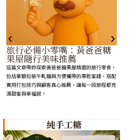
黃
旅行必備小零嘴：黃爸爸糖
從
果屋隨行美味推薦
蜜
這篇文章帶妳探索黃爸爸糖果屋精選的旅行零食，
黃爸爸
包括單顆包裝牛軋糖與方便攜帶的果乾蜜餞，搭配
料，透
實用打包技巧與顧客真心推薦，讓每一段旅程都充
的經典
滿甜蜜與幸福感。
工藝的
純手工糖