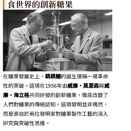
食世界的創新糖果
在糖果發展史上，
跳跳糖
的誕生堪稱一場革命
性的突破。這項在1956年由
威廉‧莫里森
與
威
廉‧海立格
共同研發的創新糖果，徹底改變了
人們對糖果的傳統認知。這項發明並非偶然，
而是源自於兩位發明家對糖果製作工藝的深入
研究與突破性思維。