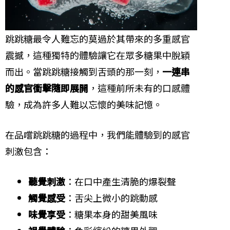
跳跳糖最令人難忘的莫過於其帶來的多重感官
震撼，這種獨特的體驗讓它在眾多糖果中脫穎
而出。當跳跳糖接觸到舌頭的那一刻，
一連串
的感官衝擊隨即展開
，這種前所未有的口感體
驗，成為許多人難以忘懷的美味記憶。
在品嚐跳跳糖的過程中，我們能體驗到的感官
刺激包含：
聽覺刺激
：在口中產生清脆的爆裂聲
觸覺感受
：舌尖上微小的跳動感
味覺享受
：糖果本身的甜美風味