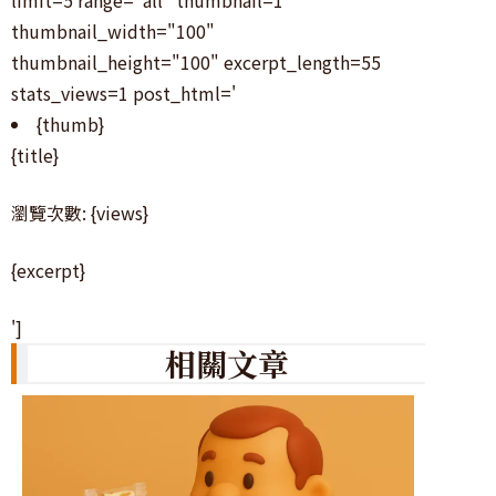
thumbnail_width="100"
thumbnail_height="100" excerpt_length=55
stats_views=1 post_html='
{thumb}
{title}
瀏覽次數: {views}
{excerpt}
']
相關文章