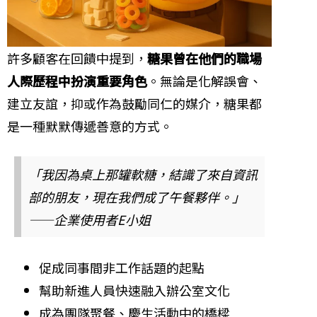
許多顧客在回饋中提到，
糖果曾在他們的職場
人際歷程中扮演重要角色
。無論是化解誤會、
建立友誼，抑或作為鼓勵同仁的媒介，糖果都
是一種默默傳遞善意的方式。
「我因為桌上那罐軟糖，結識了來自資訊
部的朋友，現在我們成了午餐夥伴。」
——企業使用者E小姐
促成同事間非工作話題的起點
幫助新進人員快速融入辦公室文化
成為團隊聚餐、慶生活動中的橋樑