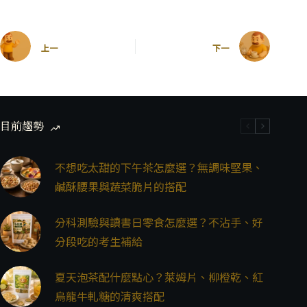
上一
下一
目前趨勢
不想吃太甜的下午茶怎麼選？無調味堅果、
鹹酥腰果與蔬菜脆片的搭配
分科測驗與讀書日零食怎麼選？不沾手、好
分段吃的考生補給
夏天泡茶配什麼點心？萊姆片、柳橙乾、紅
烏龍牛軋糖的清爽搭配