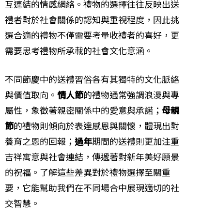
互連結的情感網絡。禮物的選擇往往反映出送
禮者對於社會關係的認知與重視程度，因此挑
選合適的禮物不僅需要考量收禮者的喜好，更
需要思考禮物所承載的社會文化意涵。
不同節慶中的送禮習俗各有其獨特的文化脈絡
與價值取向。
情人節
的禮物通常強調浪漫與專
屬性，象徵著親密關係中的愛意與承諾；
母親
節
的禮物則傾向於表達感恩與關懷，體現出對
養育之恩的回報；
過年
期間的送禮則更加注重
吉祥寓意與社會連結，傳遞著對新年美好願景
的祝福。了解這些差異對於禮物選擇至關重
要，它能幫助我們在不同場合中展現適切的社
交智慧。