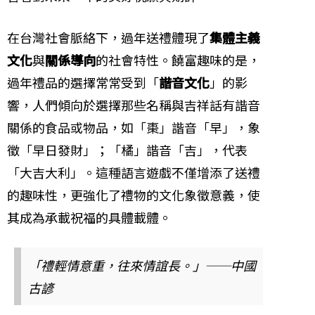
在台灣社會脈絡下，過年送禮體現了
集體主義
文化
與
關係導向
的社會特性。饒富趣味的是，
過年禮品的選擇常常受到「
諧音文化
」的影
響，人們傾向於選擇那些名稱與吉祥話有諧音
關係的食品或物品，如「棗」諧音「早」，象
徵「早日發財」；「橘」諧音「吉」，代表
「大吉大利」。這種語言遊戲不僅增添了送禮
的趣味性，更強化了禮物的文化象徵意義，使
其成為承載祝福的具體載體。
「禮輕情意重，往來情誼長。」──中國
古諺