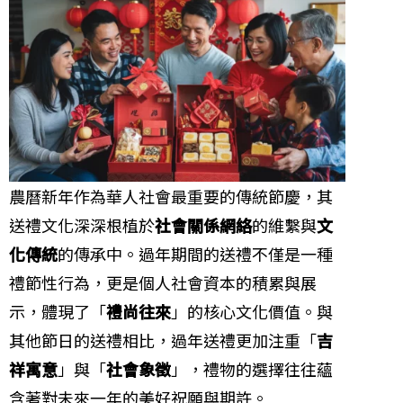
農曆新年作為華人社會最重要的傳統節慶，其
送禮文化深深根植於
社會關係網絡
的維繫與
文
化傳統
的傳承中。過年期間的送禮不僅是一種
禮節性行為，更是個人社會資本的積累與展
示，體現了「
禮尚往來
」的核心文化價值。與
其他節日的送禮相比，過年送禮更加注重「
吉
祥寓意
」與「
社會象徵
」，禮物的選擇往往蘊
含著對未來一年的美好祝願與期許。