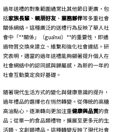
過年送禮的對象範圍通常比其他節日更廣，包
括
家族長輩
、
親朋好友
、
業務夥伴
等多重社會
關係網絡。這種廣泛的送禮行為反映了華人社
會中「**關係」（guānxi）**的重要性，即通
過物質交換來建立、維繫和強化社會連結。研
究表明，適當的過年送禮能夠顯著提升個人在
社會網絡中的認同感與歸屬感，為新的一年的
社會互動奠定良好基礎。
隨著現代生活方式的變化與健康意識的提升，
過年禮品的選擇也在悄然轉變。從傳統的高糖
高油點心，逐漸轉向更加注重
健康與品質
的食
品；從單一的食品類禮物，擴展至更多元的生
活類、文創類禮品。這種轉變反映了現代社會