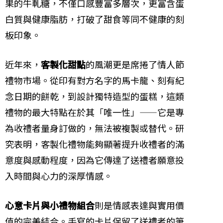
果的牛軋糖，不僅口感豐富多層次，更富含蛋
白質與健康脂肪，打破了甜食等同不健康的刻
板印象。
近年來，
客製化甜點
的風潮更是席捲了情人節
禮物市場。從印有對方名字的馬卡龍、刻有紀
念日期的餅乾，到設計獨特造型的蛋糕，這類
禮物的最大特點在於其「唯一性」——它是專
為收禮者量身訂做的，無法被複製或替代。研
究表明，客製化禮物能夠顯著提升收禮者的滿
意度與感動程度，因為它傳達了送禮者願意投
入時間與心力的深厚情感。
心意卡片與小禮物組合
則是情感表達與實用價
值的完美結合。手寫的卡片保留了送禮者的筆