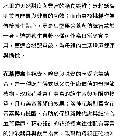
水果的天然甜度與豐富的膳食纖維；無籽話梅
則兼具開胃與健胃的功效；而南棗核桃糕作為
傳統養生點心，更是集堅果營養與傳統智慧於
一身。這類養生果乾不僅可作為日常零食享
用，更適合搭配茶飲，為母親的生活增添健康
與愉悅。
花茶禮盒
將視覺、嗅覺與味覺的享受完美結
合，是一種既有儀式感又具健康價值的母親節
禮物。玫瑰花茶含有豐富的維生素與多酚類物
質，具有美容養顏的效果；洛神花茶則富含花
青素與有機酸，有助於促進新陳代謝與維持心
血管健康。精心設計的花茶禮盒往往配有專業
的沖泡器具與飲用指南，能幫助母親正確地沖