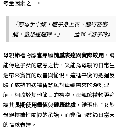
考量因素之一。
「慈母手中線，遊子身上衣。臨行密密
縫，意恐遲遲歸。」──孟郊《游子吟》
母親節禮物應當兼顧
情感表達
與
實際效用
，既
能傳達子女的感恩之情，又能為母親的日常生
活帶來實質的改善與愉悅。這種平衡的把握反
映了成熟的送禮智慧與對母親需求的深刻理
解。相較於其他節日的禮物，母親節禮物更強
調其
長期使用價值
與
健康益處
，體現出子女對
母親持續性關懷的承諾，而非僅限於節日當天
的情感表達。