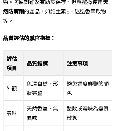
物。防腐劑雖然有助於保存，但應選擇使用
天
然防腐劑
的產品，如維生素E、迷迭香萃取物
等。
品質評估的感官指標：
評估
品質指標
注意事項
項目
色澤自然、形
避免過度鮮豔的顏
外觀
狀完整
色
天然香氣、無
酸敗或霉味為變質
氣味
異味
徵象