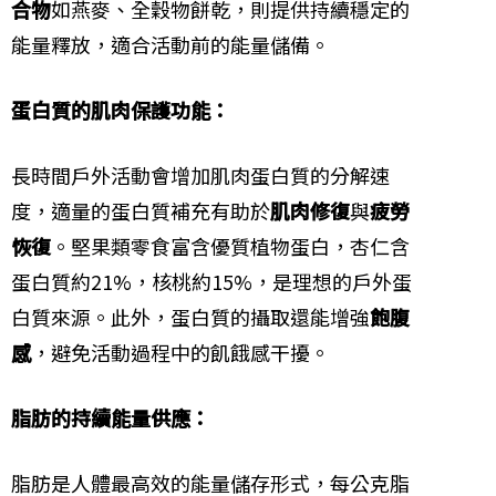
合物
如燕麥、全穀物餅乾，則提供持續穩定的
能量釋放，適合活動前的能量儲備。
蛋白質的肌肉保護功能：
長時間戶外活動會增加肌肉蛋白質的分解速
度，適量的蛋白質補充有助於
肌肉修復
與
疲勞
恢復
。堅果類零食富含優質植物蛋白，杏仁含
蛋白質約21%，核桃約15%，是理想的戶外蛋
白質來源。此外，蛋白質的攝取還能增強
飽腹
感
，避免活動過程中的飢餓感干擾。
脂肪的持續能量供應：
脂肪是人體最高效的能量儲存形式，每公克脂