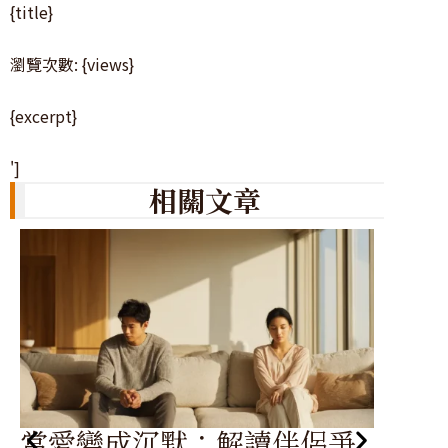
{title}
瀏覽次數: {views}
{excerpt}
']
相關文章
不
當愛變成沉默：解讀伴侶爭