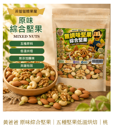
黃爸爸 原味綜合堅果｜五種堅果低溫烘焙｜桃