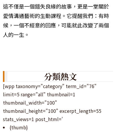
這不僅是一個錯失良緣的故事，更是一堂關於
愛情溝通藝術的生動課程。它提醒我們：有時
候，一個不經意的回應，可能就此改變了兩個
人的一生。
分類熱文
[wpp taxonomy="category" term_id="76"
limit=5 range="all" thumbnail=1
thumbnail_width="100"
thumbnail_height="100" excerpt_length=55
stats_views=1 post_html='
{thumb}