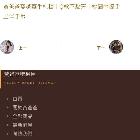
黃爸爸蔓越莓牛軋糖｜Q軟不黏牙｜桃園中壢手
工伴手禮
上一
下一
黃爸爸糖果屋
首頁
關於黃爸爸
全部商品
最新消息
聯絡我們