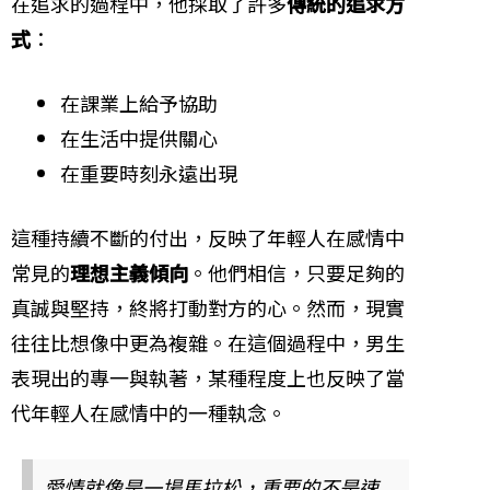
在追求的過程中，他採取了許多
傳統的追求方
式
：
在課業上給予協助
在生活中提供關心
在重要時刻永遠出現
這種持續不斷的付出，反映了年輕人在感情中
常見的
理想主義傾向
。他們相信，只要足夠的
真誠與堅持，終將打動對方的心。然而，現實
往往比想像中更為複雜。在這個過程中，男生
表現出的專一與執著，某種程度上也反映了當
代年輕人在感情中的一種執念。
愛情就像是一場馬拉松，重要的不是速