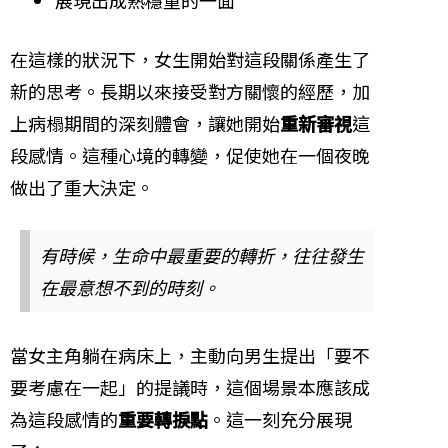
展現出成熟穩重的一面
在這樣的狀況下，女生開始對這段關係產生了
新的思考。長期以來接受對方關懷的經歷，加
上病榻期間的深刻體會，讓她開始
重新審視
這
段感情。這種心境的轉變，促使她在一個夜晚
做出了重大決定。
有時候，生命中最重要的轉折，往往發生
在最意想不到的時刻。
當女主角躺在病床上，主動向男生提出「要不
要考慮在一起」的提議時，這個場景本應該成
為這段感情的
重要轉捩點
。這一刻充分展現