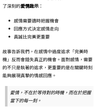
了深刻的
愛情啟示
：
感情需要適時把握機會
回應方式決定感情走向
真誠比完美更重要
故事告訴我們，在感情中過度追求「完美時
機」反而會錯失真正的機會。面對感情，需要
的不只是執著的追求，更重要的是在關鍵時刻
能夠展現真摯的情感回應。
愛情，不在於等待對的時機，而在於把握
當下的每一刻。