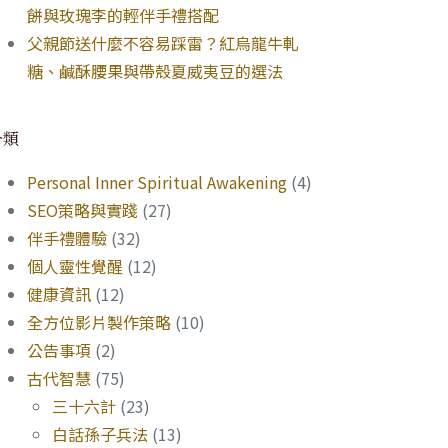
餅與玫瑰李的輕伴手禮搭配
父親節送什麼不容易踩雷？紅烏龍牛軋
糖、鹹酥腰果與帶殼夏威夷豆的選法
分類
Personal Inner Spiritual Awakening
(4)
SEO策略與實踐
(27)
伴手禮體驗
(32)
個人靈性覺醒
(12)
健康資訊
(12)
全方位影片製作策略
(10)
公告事項
(2)
古代智慧
(75)
三十六計
(23)
白話孫子兵法
(13)