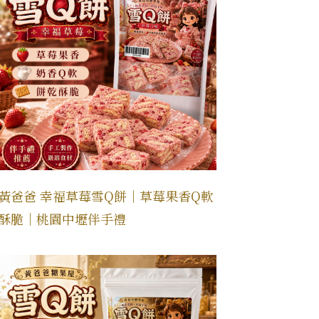
黃爸爸 幸福草莓雪Q餅｜草莓果香Q軟
酥脆｜桃園中壢伴手禮