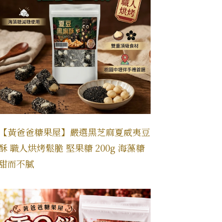
【黃爸爸糖果屋】嚴選黑芝麻夏威夷豆
酥 職人烘烤鬆脆 堅果糖 200g 海藻糖
甜而不膩