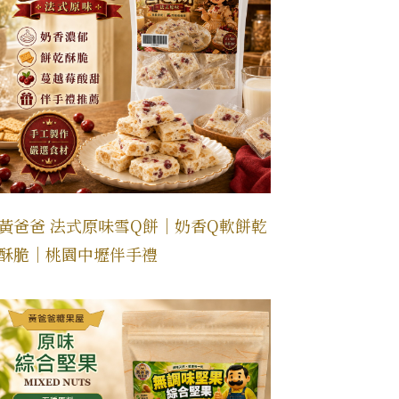
黃爸爸 法式原味雪Q餅｜奶香Q軟餅乾
酥脆｜桃園中壢伴手禮