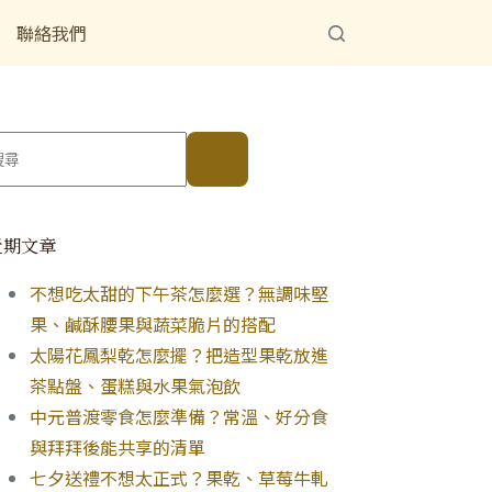
聯絡我們
近期文章
不想吃太甜的下午茶怎麼選？無調味堅
果、鹹酥腰果與蔬菜脆片的搭配
太陽花鳳梨乾怎麼擺？把造型果乾放進
茶點盤、蛋糕與水果氣泡飲
中元普渡零食怎麼準備？常溫、好分食
與拜拜後能共享的清單
七夕送禮不想太正式？果乾、草莓牛軋