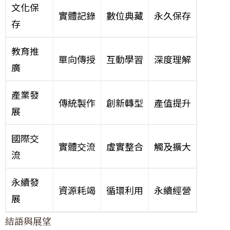
文化保
實體記錄
數位典藏
永久保存
存
教育推
單向傳授
互動學習
深度理解
廣
產業發
傳統製作
創新轉型
產值提升
展
國際交
實體交流
虛實整合
觸及擴大
流
永續發
資源耗竭
循環利用
永續經營
展
結語與展望