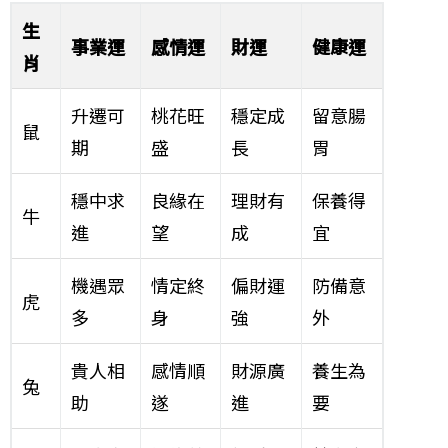
生
事業運
感情運
財運
健康運
肖
升遷可
桃花旺
穩定成
留意腸
鼠
期
盛
長
胃
穩中求
良緣在
理財有
保養得
牛
進
望
成
宜
機遇眾
情定終
偏財運
防備意
虎
多
身
強
外
貴人相
感情順
財源廣
養生為
兔
助
遂
進
要