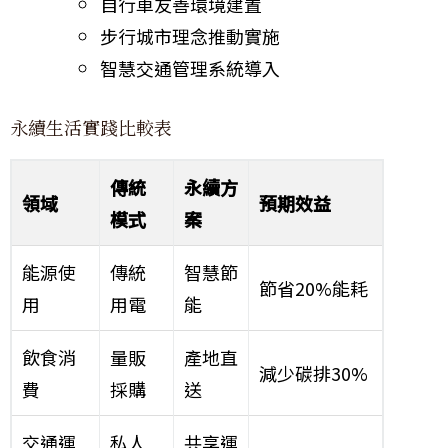
自行車友善環境建置
步行城市理念推動實施
智慧交通管理系統導入
永續生活實踐比較表
傳統
永續方
領域
預期效益
模式
案
能源使
傳統
智慧節
節省20%能耗
用
用電
能
飲食消
量販
產地直
減少碳排30%
費
採購
送
交通運
私人
共享運