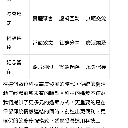
聚會形
實體聚會
虛擬互動
無距交流
式
祝福傳
當面致意
社群分享
廣泛觸及
達
紀念留
照片沖印
雲端儲存
永久保存
存
在這個數位科技高度發展的時代，傳統節慶活
動正經歷前所未有的轉型。科技的進步不僅為
我們提供了更多元的過節方式，更重要的是在
保留傳統情感連結的同時，創造出更便利、更
環保的節慶慶祝模式。透過妥善運用科技工