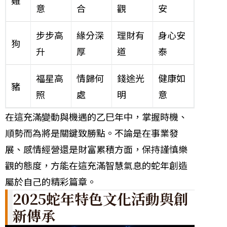
意
合
觀
安
步步高
緣分深
理財有
身心安
狗
升
厚
道
泰
福星高
情歸何
錢途光
健康如
豬
照
處
明
意
在這充滿變動與機遇的乙巳年中，掌握時機、
順勢而為將是關鍵致勝點。不論是在事業發
展、感情經營還是財富累積方面，保持謹慎樂
觀的態度，方能在這充滿智慧氣息的蛇年創造
屬於自己的精彩篇章。
2025蛇年特色文化活動與創
新傳承