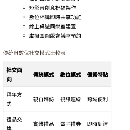
短影音創意祝福製作
數位相簿即時共享功能
線上桌遊同樂室建置
虛擬團圓飯會議室預約
傳統與數位社交模式比較表
社交面
傳統模式
數位模式
優勢特點
向
拜年方
親自拜訪
視訊連線
跨域便利
式
禮品交
實體禮品
電子禮券
即時到達
換