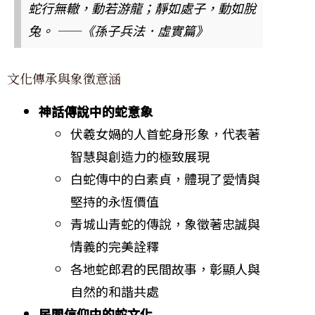
蛇行無轍，動若游龍；靜如處子，動如脫
兔。 ——《孫子兵法．虛實篇》
文化傳承與象徵意涵
神話傳說中的蛇意象
伏羲女媧的人首蛇身形象，代表著
智慧與創造力的極致展現
白蛇傳中的白素貞，體現了愛情與
堅持的永恆價值
青城山青蛇的傳說，象徵著忠誠與
情義的完美詮釋
各地蛇郎君的民間故事，彰顯人與
自然的和諧共處
民間信仰中的蛇文化