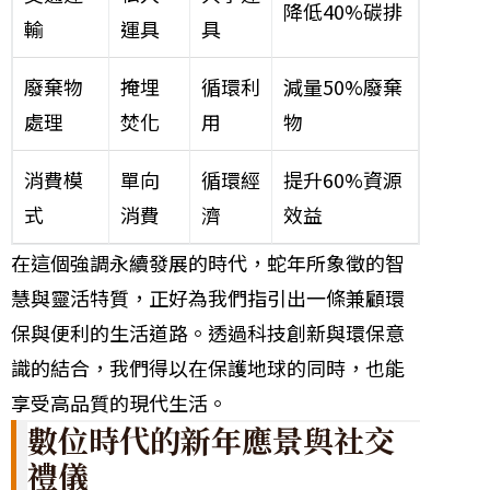
降低40%碳排
輸
運具
具
廢棄物
掩埋
循環利
減量50%廢棄
處理
焚化
用
物
消費模
單向
循環經
提升60%資源
式
消費
濟
效益
在這個強調永續發展的時代，蛇年所象徵的智
慧與靈活特質，正好為我們指引出一條兼顧環
保與便利的生活道路。透過科技創新與環保意
識的結合，我們得以在保護地球的同時，也能
享受高品質的現代生活。
數位時代的新年應景與社交
禮儀