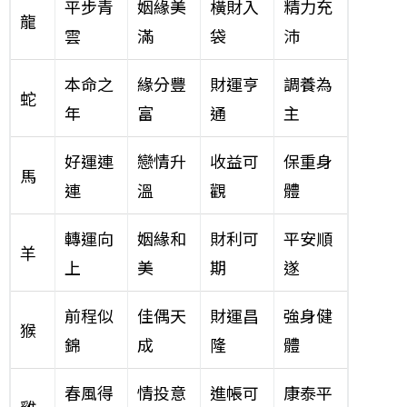
平步青
姻緣美
橫財入
精力充
龍
雲
滿
袋
沛
本命之
緣分豐
財運亨
調養為
蛇
年
富
通
主
好運連
戀情升
收益可
保重身
馬
連
溫
觀
體
轉運向
姻緣和
財利可
平安順
羊
上
美
期
遂
前程似
佳偶天
財運昌
強身健
猴
錦
成
隆
體
春風得
情投意
進帳可
康泰平
雞