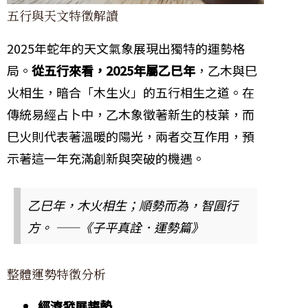
五行與天文特徵解讀
2025年蛇年的天文氣象展現出獨特的運勢格
局。
從五行來看，2025年屬乙巳年
，乙木與巳
火相生，暗合「木生火」的五行相生之道。在
傳統易經占卜中，乙木象徵著新生的枝葉，而
巳火則代表著溫暖的陽光，兩者交互作用，預
示著這一年充滿創新與突破的機遇。
乙巳年，木火相生；順勢而為，智圓行
方。 ——《子平真詮．運勢篇》
整體運勢特徵分析
經濟發展趨勢