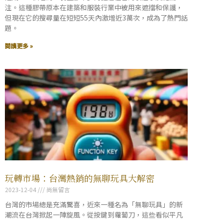
注。這種膠帶原本在建築和服裝行業中被用來遮擋和保護，
但現在它的搜尋量在短短55天內激增近3萬次，成為了熱門話
題。
閱讀更多 »
玩轉市場：台灣熱銷的無聊玩具大解密
2023-12-04
尚無留言
台灣的市場總是充滿驚喜，近來一種名為「無聊玩具」的新
潮流在台灣掀起一陣旋風。從按鍵到蘿蔔刀，這些看似平凡