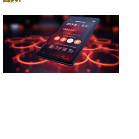
閱讀更多 »
從「紅米風波」看台灣品牌的性價比誤區
2023-08-22
尚無留言
當台灣的手機市場還沉浸在性價比的熱潮中，紅米絕對是不
可忽略的存在。它用極具競爭力的價格席捲市場，一時間，
從北到南，無人不知、無人不議。其背後的成功策略清晰明
瞭：用相對低廉的價格提供頂級的手機性能。只要花費三千
到四千元，你就能擁有近似於三萬元的頂級品牌手機所提供
的功能，這是多麼令人驚艷的事情！不過，每一枚硬幣都有