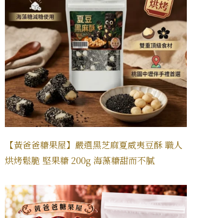
【黃爸爸糖果屋】嚴選黑芝麻夏威夷豆酥 職人
烘烤鬆脆 堅果糖 200g 海藻糖甜而不膩