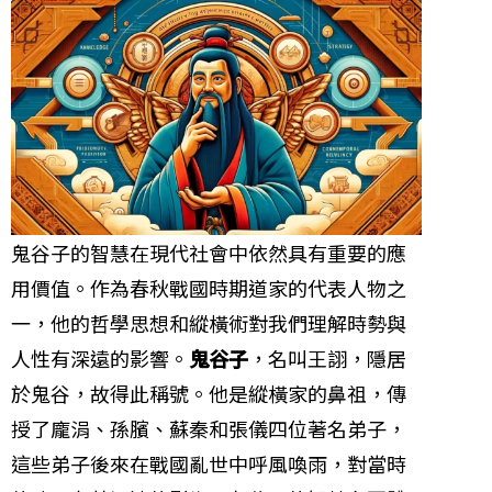
鬼谷子的智慧在現代社會中依然具有重要的應
用價值。作為春秋戰國時期道家的代表人物之
一，他的哲學思想和縱橫術對我們理解時勢與
人性有深遠的影響。
鬼谷子
，名叫王詡，隱居
於鬼谷，故得此稱號。他是縱橫家的鼻祖，傳
授了龐涓、孫臏、蘇秦和張儀四位著名弟子，
這些弟子後來在戰國亂世中呼風喚雨，對當時