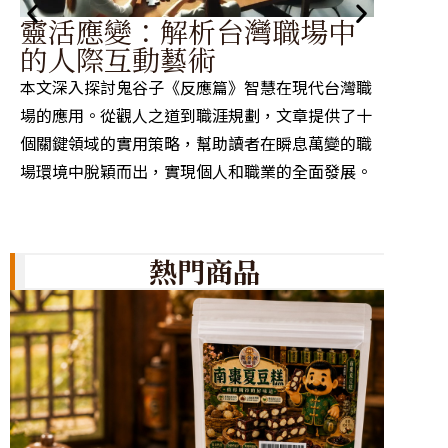
捭闔
靈活應變：解析台灣職場中
智
的人際互動藝術
本文深
本文深入探討鬼谷子《反應篇》智慧在現代台灣職
古典智
場的應用。從觀人之道到職涯規劃，文章提供了十
企業管
個關鍵領域的實用策略，幫助讀者在瞬息萬變的職
一傳統
場環境中脫穎而出，實現個人和職業的全面發展。
久價值
熱門商品