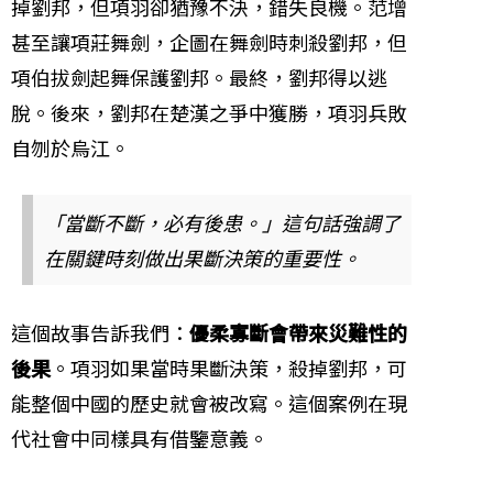
掉劉邦，但項羽卻猶豫不決，錯失良機。范增
甚至讓項莊舞劍，企圖在舞劍時刺殺劉邦，但
項伯拔劍起舞保護劉邦。最終，劉邦得以逃
脫。後來，劉邦在楚漢之爭中獲勝，項羽兵敗
自刎於烏江。
「當斷不斷，必有後患。」這句話強調了
在關鍵時刻做出果斷決策的重要性。
這個故事告訴我們：
優柔寡斷會帶來災難性的
後果
。項羽如果當時果斷決策，殺掉劉邦，可
能整個中國的歷史就會被改寫。這個案例在現
代社會中同樣具有借鑒意義。