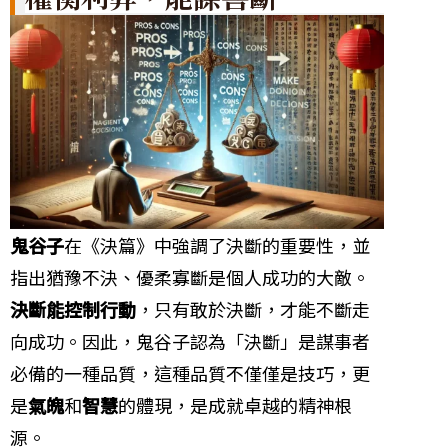
鬼谷子
在《決篇》中強調了決斷的重要性，並
指出猶豫不決、優柔寡斷是個人成功的大敵。
決斷能控制行動
，只有敢於決斷，才能不斷走
向成功。因此，鬼谷子認為「決斷」是謀事者
必備的一種品質，這種品質不僅僅是技巧，更
是
氣魄
和
智慧
的體現，是成就卓越的精神根
源。