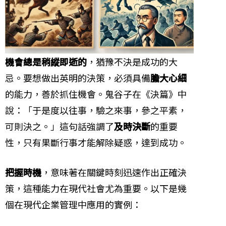
機會總是稍縱即逝的
，猶豫不決是成功的大
忌。要想做出英明的決策，必須具備
膽大心細
的能力，善於抓住機會。鬼谷子在《決篇》中
說：「于是度以往事，驗之來事，參之平素，
可則決之。」這句話強調了
及時決斷
的重要
性，只有果斷行事才能解除疑惑，達到成功。
把握時機
，意味著在關鍵時刻迅速作出正確決
策，這種能力在現代社會尤為重要。以下是幾
個在現代企業管理中應用的實例：