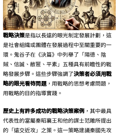
戰略決策
是指以長遠的眼光制定發展計劃，這
是社會組織或團體在發展過程中至關重要的一
環。鬼谷子在《決篇》中列舉了「陽德、陰
賊、信誠、敝匿、平素」五種具有前瞻性的戰
略發展步驟。這些步驟強調了
決策者必須用戰
略的眼光看待問題
，用戰略的思想考慮問題，
用戰略的目的指導實踐。
歷史上有許多成功的戰略決策案例
，其中最具
代表性的當屬秦昭襄王和他的謀士范雎所提出
的「遠交近攻」之策。這一策略建議秦國先攻