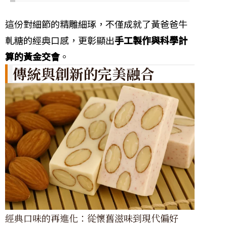
這份對細節的精雕細琢，不僅成就了黃爸爸牛
軋糖的經典口感，更彰顯出
手工製作與科學計
算的黃金交會
。
傳統與創新的完美融合
經典口味的再進化：從懷舊滋味到現代偏好