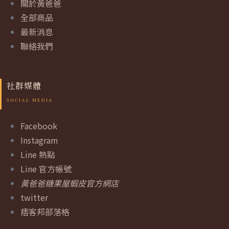
關於黃爸爸
全部商品
最新消息
聯絡我們
社群媒體
Facebook
Instagram
Line 熱點
Line 官方帳號
黃爸爸糖果屋蝦皮官方網店
twitter
痞客邦部落格