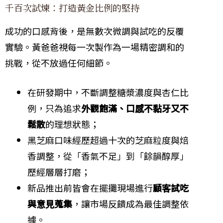
千百次試煉：打造黃金比例的堅持
成功的口感背後，是無數次微調與試吃的反覆
實驗。黃爸爸視每一次製作為一場精密調和的
挑戰，從不放過任何細節。
在研發期中，不斷調整糖漿濃度與杏仁比
例，只為追求
外觀飽滿、口感不黏牙又不
鬆散
的理想狀態；
黑芝麻口味經歷超過十次的芝麻粒度與焙
香調整，從「香氣不足」到「餘韻醇厚」
歷經層層打磨；
新品推出前皆會在擺攤現場進行
顧客試吃
與意見蒐集
，讓市場反饋成為最佳調整依
據。