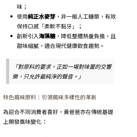
味；
使用
純正水麥芽
，非一般人工糖漿，有效
保持口感「柔軟不黏牙」；
創新引入
海藻糖
，降低整體熱量負擔，且
甜味細膩，適合現代健康飲食趨勢。
「對原料的要求，正如一場對味蕾的交響
樂，只允許最純淨的聲音。」
特色風味原料：引領風味多樣性的革新
為迎合不同消費者喜好，黃爸爸亦在傳統基礎
上開發風味變化：