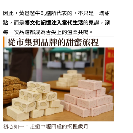
因此，黃爸爸牛軋糖所代表的，不只是一塊甜
點，而是
將文化記憶注入當代生活
的見證，讓
每一次品嚐都成為舌尖上的溫柔共鳴。
從市集到品牌的甜蜜旅程
初心如一：走遍中壢四處的擺攤歲月