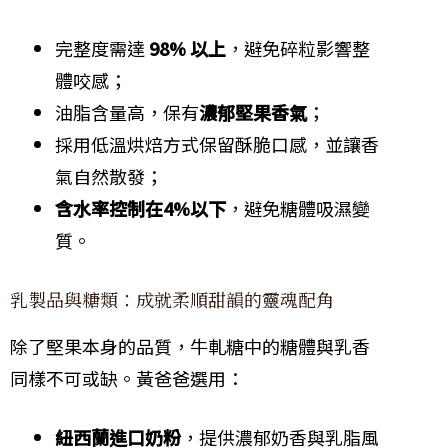
完整度需達
98% 以上
，避免碎粒影響整
體咬感；
油脂含量高，保有
濃郁堅果香氣
；
採用低溫烘焙方式保留酥脆口感，並讓香
氣自然散發；
含水率控制在4%以下
，避免糖體吸濕變
質。
乳製品與糖類：成就柔順甜韻的靈魂配角
除了堅果本身的品質，牛軋糖中的糖體與乳香
同樣不可或缺。黃爸爸選用：
紐西蘭進口奶粉
，提供濃郁奶香與乳脂風