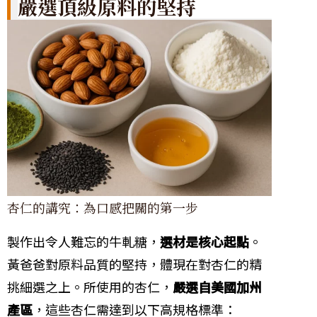
嚴選頂級原料的堅持
杏仁的講究：為口感把關的第一步
製作出令人難忘的牛軋糖，
選材是核心起點
。
黃爸爸對原料品質的堅持，體現在對杏仁的精
挑細選之上。所使用的杏仁，
嚴選自美國加州
產區
，這些杏仁需達到以下高規格標準：