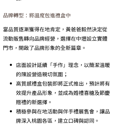
品牌轉型：將溫度包進禮盒中
當品質逐漸獲得在地肯定，黃爸爸毅然決定從
流動販售轉向品牌經營，選擇在中壢設立實體
門市，開啟了品牌形象的全新篇章。
店面設計延續「手作」理念，以簡潔溫暖
的陳設營造親切氛圍；
高質感禮盒包裝即將正式推出，預計將有
效提升產品形象，並成為婚禮喜糖及節慶
贈禮的新選擇。
積極參與在地活動與伴手禮展售會，讓品
牌深入桃園各區，建立口碑與認同。