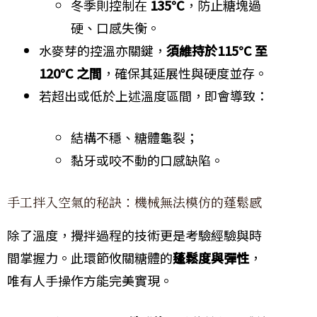
冬季則控制在
135°C
，防止糖塊過
硬、口感失衡。
水麥芽的控溫亦關鍵，
須維持於115°C 至
120°C 之間
，確保其延展性與硬度並存。
若超出或低於上述溫度區間，即會導致：
結構不穩、糖體龜裂；
黏牙或咬不動的口感缺陷。
手工拌入空氣的秘訣：機械無法模仿的蓬鬆感
除了溫度，攪拌過程的技術更是考驗經驗與時
間掌握力。此環節攸關糖體的
蓬鬆度與彈性
，
唯有人手操作方能完美實現。