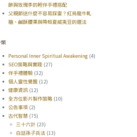
餅與玫瑰李的輕伴手禮搭配
父親節送什麼不容易踩雷？紅烏龍牛軋
糖、鹹酥腰果與帶殼夏威夷豆的選法
分類
Personal Inner Spiritual Awakening
(4)
SEO策略與實踐
(27)
伴手禮體驗
(32)
個人靈性覺醒
(12)
健康資訊
(12)
全方位影片製作策略
(10)
公告事項
(2)
古代智慧
(75)
三十六計
(23)
白話孫子兵法
(13)