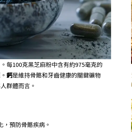
。每100克黑芝麻粉中含有約975毫克的
源。
鈣
是維持骨骼和牙齒健康的關鍵礦物
年人群體而言。
化，預防骨骼疾病。