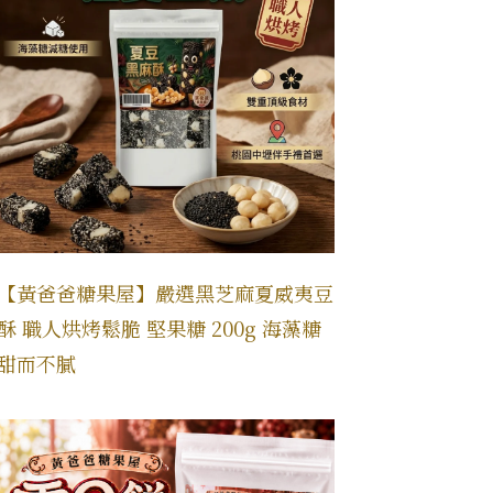
【黃爸爸糖果屋】嚴選黑芝麻夏威夷豆
酥 職人烘烤鬆脆 堅果糖 200g 海藻糖
甜而不膩