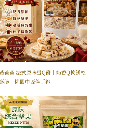
黃爸爸 法式原味雪Q餅｜奶香Q軟餅乾
酥脆｜桃園中壢伴手禮