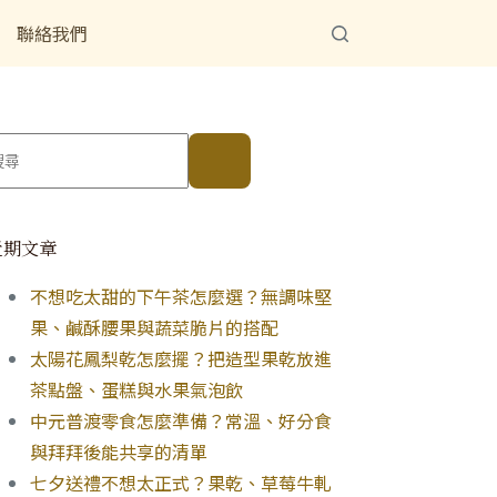
聯絡我們
近期文章
不想吃太甜的下午茶怎麼選？無調味堅
果、鹹酥腰果與蔬菜脆片的搭配
太陽花鳳梨乾怎麼擺？把造型果乾放進
茶點盤、蛋糕與水果氣泡飲
中元普渡零食怎麼準備？常溫、好分食
與拜拜後能共享的清單
七夕送禮不想太正式？果乾、草莓牛軋