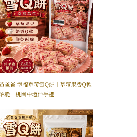
黃爸爸 幸福草莓雪Q餅｜草莓果香Q軟
酥脆｜桃園中壢伴手禮