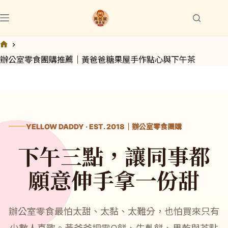
跳
至
主
要
首
辦公室零食團購推薦｜黃爸爸糖果屋手作點心與下午茶
內
頁
容
YELLOW DADDY · EST. 2018｜辦公室零食團購
下午三點，讓同事都
願意伸手拿一份甜
辦公室零食最怕太甜、太黏、太難分，也怕買來只有