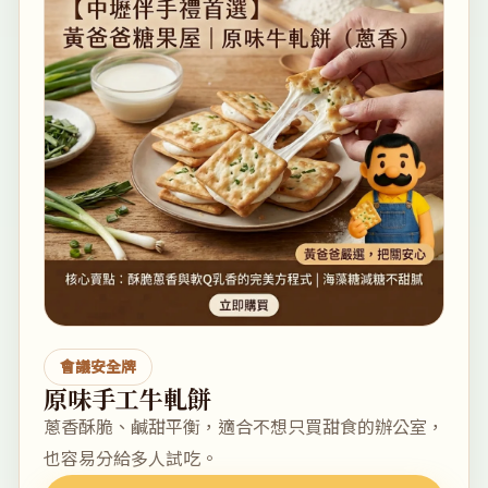
會議安全牌
原味手工牛軋餅
蔥香酥脆、鹹甜平衡，適合不想只買甜食的辦公室，
也容易分給多人試吃。