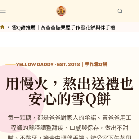
跳
至
主
雪Q餅推薦｜黃爸爸糖果屋手作雪花餅與伴手禮
要
首
內
頁
容
YELLOW DADDY · EST. 2018｜手作雪Q餅
用慢火，熬出送禮也
安心的雪Q餅
每一顆糖，都是爸爸對家人的承諾。黃爸爸用工
程師的嚴謹調整甜度、口感與保存，做出不甜
膩、不黏牙，適合中壢伴手禮、辦公室下午茶與