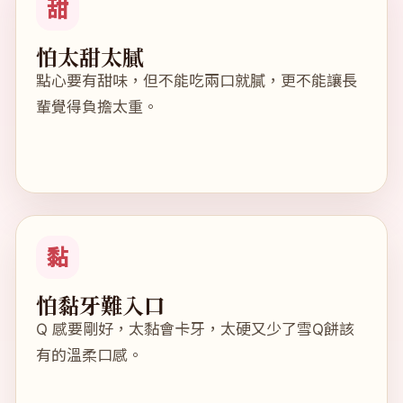
甜
怕太甜太膩
點心要有甜味，但不能吃兩口就膩，更不能讓長
輩覺得負擔太重。
黏
怕黏牙難入口
Q 感要剛好，太黏會卡牙，太硬又少了雪Q餅該
有的溫柔口感。