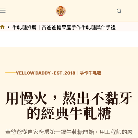
跳
至
主
牛軋糖推薦｜黃爸爸糖果屋手作牛軋糖與伴手禮
要
首
內
頁
容
YELLOW DADDY · EST. 2018｜手作牛軋糖
用慢火，熬出不黏牙
的經典牛軋糖
黃爸爸從自家廚房第一鍋牛軋糖開始，用工程師的嚴