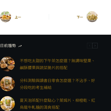
上一
下一
目前趨勢
不想吃太甜的下午茶怎麼選？無調味堅果、
鹹酥腰果與蔬菜脆片的搭配
分科測驗與讀書日零食怎麼選？不沾手、好
分段吃的考生補給
夏天泡茶配什麼點心？萊姆片、柳橙乾、紅
烏龍牛軋糖的清爽搭配