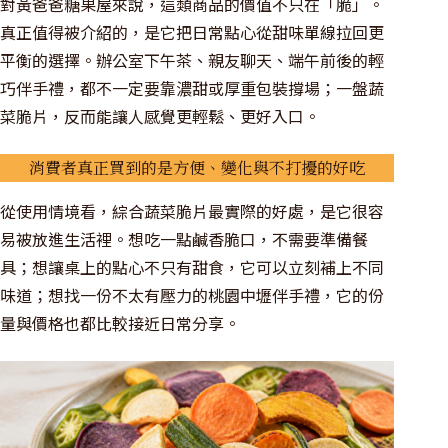
對黃爸爸糖果屋來說，這類商品的價值不只在「脆」。
真正值得被介紹的，是它把日常點心從甜味單線拉回更
平衡的選擇。辦公室下午茶、親友聊天、端午前後的輕
巧伴手禮，都不一定要靠濃甜或厚重包裝撐場；一盤蔬
菜脆片，反而能讓人感覺更輕鬆、更好入口。
消費者真正買到的是方便、變化與不打擾的好吃
從使用情境看，綜合蔬菜脆片最實際的好處，是它很容
易被放進生活裡。想吃一點鹹香脆口，不需要準備餐
具；想讓桌上的點心不只有甜食，它可以立刻補上不同
味道；想找一份不太有壓力的桃園中壢伴手禮，它的份
量與價格也都比較接近日常分享。