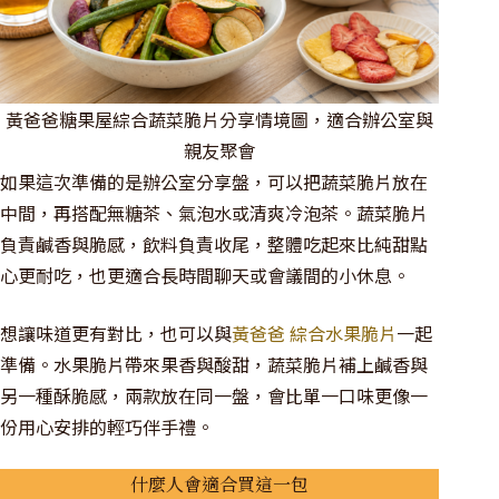
黃爸爸糖果屋綜合蔬菜脆片分享情境圖，適合辦公室與
親友聚會
如果這次準備的是辦公室分享盤，可以把蔬菜脆片放在
中間，再搭配無糖茶、氣泡水或清爽冷泡茶。蔬菜脆片
負責鹹香與脆感，飲料負責收尾，整體吃起來比純甜點
心更耐吃，也更適合長時間聊天或會議間的小休息。
想讓味道更有對比，也可以與
黃爸爸 綜合水果脆片
一起
準備。水果脆片帶來果香與酸甜，蔬菜脆片補上鹹香與
另一種酥脆感，兩款放在同一盤，會比單一口味更像一
份用心安排的輕巧伴手禮。
什麼人會適合買這一包