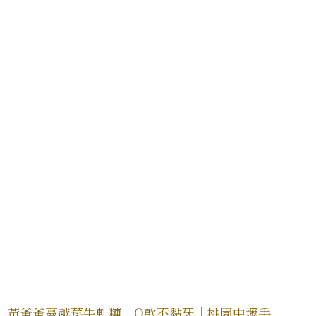
黃爸爸蔓越莓牛軋糖｜Q軟不黏牙｜桃園中壢手