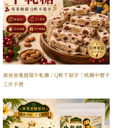
黃爸爸蔓越莓牛軋糖｜Q軟不黏牙｜桃園中壢手
工伴手禮