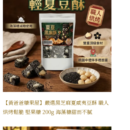
【黃爸爸糖果屋】嚴選黑芝麻夏威夷豆酥 職人
烘烤鬆脆 堅果糖 200g 海藻糖甜而不膩