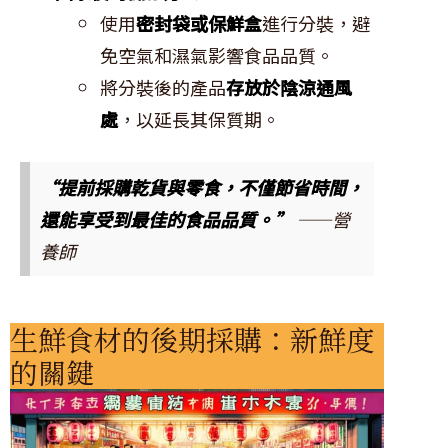
使用
密封袋或保鮮盒
進行分裝，避
免空氣和濕氣影響食品品質。
將分裝後的產品
存放於陰涼通風
處
，以延長其保質期。
“提前採購乾貨與零食，不僅節省時間，
還能享受到最佳的食品品質。”
——營
養師
生鮮食材的後期採購：新鮮度
的關鍵