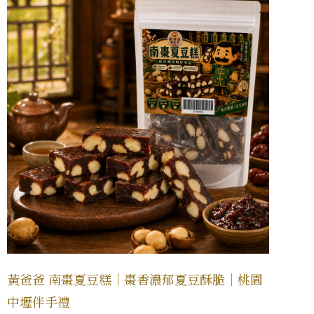
黃爸爸 南棗夏豆糕｜棗香濃郁夏豆酥脆｜桃園
中壢伴手禮