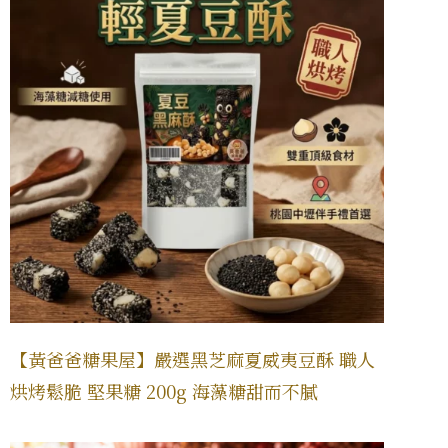
【黃爸爸糖果屋】嚴選黑芝麻夏威夷豆酥 職人
烘烤鬆脆 堅果糖 200g 海藻糖甜而不膩