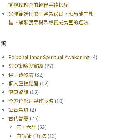
餅與玫瑰李的輕伴手禮搭配
父親節送什麼不容易踩雷？紅烏龍牛軋
糖、鹹酥腰果與帶殼夏威夷豆的選法
分類
Personal Inner Spiritual Awakening
(4)
SEO策略與實踐
(27)
伴手禮體驗
(32)
個人靈性覺醒
(12)
健康資訊
(12)
全方位影片製作策略
(10)
公告事項
(2)
古代智慧
(75)
三十六計
(23)
白話孫子兵法
(13)