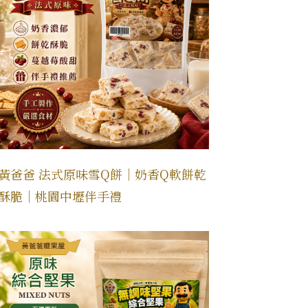
黃爸爸 法式原味雪Q餅｜奶香Q軟餅乾
酥脆｜桃園中壢伴手禮