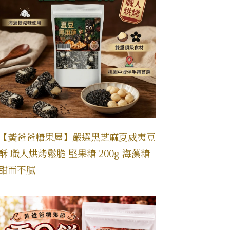
【黃爸爸糖果屋】嚴選黑芝麻夏威夷豆
酥 職人烘烤鬆脆 堅果糖 200g 海藻糖
甜而不膩