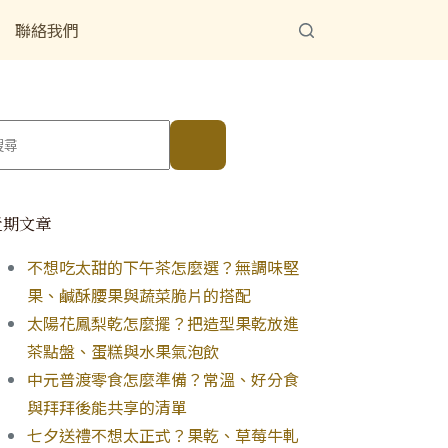
聯絡我們
近期文章
不想吃太甜的下午茶怎麼選？無調味堅
果、鹹酥腰果與蔬菜脆片的搭配
太陽花鳳梨乾怎麼擺？把造型果乾放進
茶點盤、蛋糕與水果氣泡飲
中元普渡零食怎麼準備？常溫、好分食
與拜拜後能共享的清單
七夕送禮不想太正式？果乾、草莓牛軋