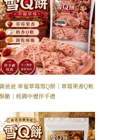
黃爸爸 幸福草莓雪Q餅｜草莓果香Q軟
酥脆｜桃園中壢伴手禮