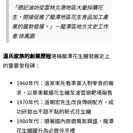
「德記油坊從雲林北港地區大量採購花
生，間接促進了龍潭地區花生食品加工產
業的蓬勃發展。」－龍潭區地方文史工作
者 徐鳳園
溫氏家族的創業歷程
堪稱龍潭花生糖發展史上
的重要里程碑：
1960年代：溫家率先看準軍人對零食的需
求，以單車載運花生糖至凌雲崗靶場販售
1970年代：溫朝宏先生改良傳統配方，成
功研發出不甜不黏的新式花生糖
1980年代：隨著國內旅遊風氣興盛，龍潭
花生糖躍升為必買伴手禮