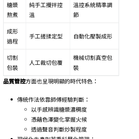
糖漿
純手工攪拌控
溫控系統精準調
熬煮
溫
節
成形
手工搓揉定型
自動化壓製成形
過程
切割
機械切割真空包
人工裁切包覆
包裝
裝
品質管控
方面也呈現明顯的時代特色：
傳統作法依靠師傅經驗判斷：
以手感辨識糖漿濃稠度
憑藉色澤變化掌握火候
透過聲音判斷炒製程度