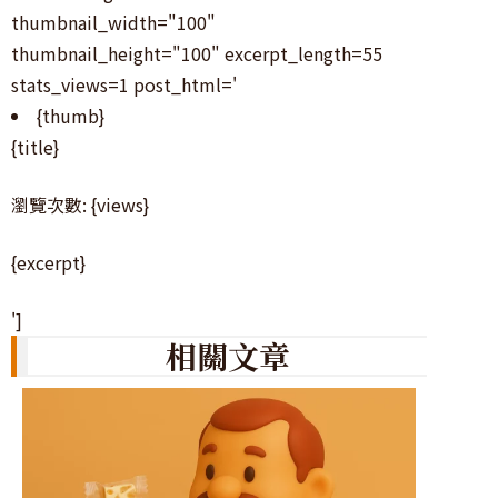
thumbnail_width="100"
thumbnail_height="100" excerpt_length=55
stats_views=1 post_html='
{thumb}
{title}
瀏覽次數: {views}
{excerpt}
']
相關文章