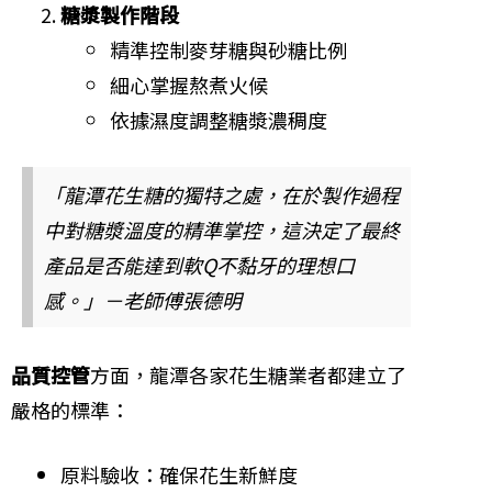
糖漿製作階段
精準控制麥芽糖與砂糖比例
細心掌握熬煮火候
依據濕度調整糖漿濃稠度
「龍潭花生糖的獨特之處，在於製作過程
中對糖漿溫度的精準掌控，這決定了最終
產品是否能達到軟Q不黏牙的理想口
感。」－老師傅張德明
品質控管
方面，龍潭各家花生糖業者都建立了
嚴格的標準：
原料驗收：確保花生新鮮度