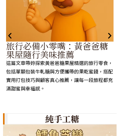
黃
旅行必備小零嘴：黃爸爸糖
從
果屋隨行美味推薦
蜜
這篇文章帶妳探索黃爸爸糖果屋精選的旅行零食，
黃爸爸
包括單顆包裝牛軋糖與方便攜帶的果乾蜜餞，搭配
料，透
實用打包技巧與顧客真心推薦，讓每一段旅程都充
的經典
滿甜蜜與幸福感。
工藝的
純手工糖