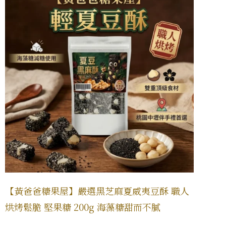
【黃爸爸糖果屋】嚴選黑芝麻夏威夷豆酥 職人
烘烤鬆脆 堅果糖 200g 海藻糖甜而不膩