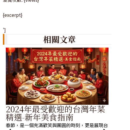
{excerpt}
']
相關文章
2024年最受歡迎的台灣年菜
年
精選-新年美食指南
新
春節，是一個充滿歡笑與團圓的時刻，更是展現台
在台灣