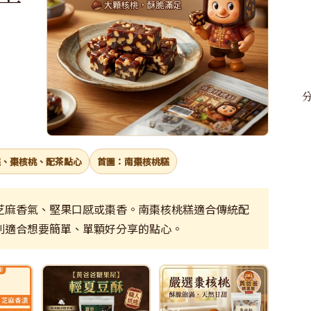
糕、棗核桃、配茶點心
首圖：南棗核桃糕
芝麻香氣、堅果口感或棗香。南棗核桃糕適合傳統配
則適合想要簡單、單顆好分享的點心。