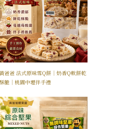
黃爸爸 法式原味雪Q餅｜奶香Q軟餅乾
酥脆｜桃園中壢伴手禮