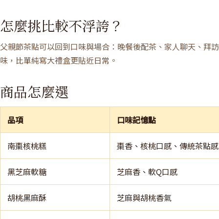
怎麼挑比較不浮誇？
父親節茶點可以回到口味與場合：晚餐後配茶、家人聊天、拜訪
味，比單純寫大禮盒更貼近日常。
商品怎麼選
品項
口味記憶點
南棗核桃糕
棗香、核桃口感、傳統茶點感
黑芝麻軟糖
芝麻香、軟Q口感
胡桃黑麻酥
芝麻與胡桃香氣