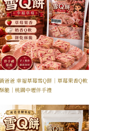
黃爸爸 幸福草莓雪Q餅｜草莓果香Q軟
酥脆｜桃園中壢伴手禮