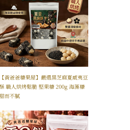
【黃爸爸糖果屋】嚴選黑芝麻夏威夷豆
酥 職人烘烤鬆脆 堅果糖 200g 海藻糖
甜而不膩