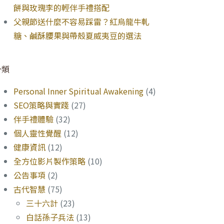
餅與玫瑰李的輕伴手禮搭配
父親節送什麼不容易踩雷？紅烏龍牛軋
糖、鹹酥腰果與帶殼夏威夷豆的選法
分類
Personal Inner Spiritual Awakening
(4)
SEO策略與實踐
(27)
伴手禮體驗
(32)
個人靈性覺醒
(12)
健康資訊
(12)
全方位影片製作策略
(10)
公告事項
(2)
古代智慧
(75)
三十六計
(23)
白話孫子兵法
(13)