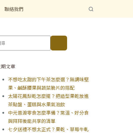
聯絡我們
近期文章
不想吃太甜的下午茶怎麼選？無調味堅
果、鹹酥腰果與蔬菜脆片的搭配
太陽花鳳梨乾怎麼擺？把造型果乾放進
茶點盤、蛋糕與水果氣泡飲
中元普渡零食怎麼準備？常溫、好分食
與拜拜後能共享的清單
七夕送禮不想太正式？果乾、草莓牛軋