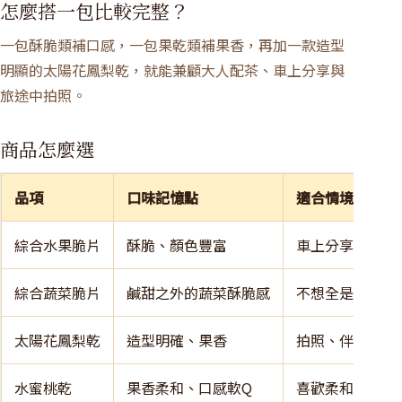
怎麼搭一包比較完整？
一包酥脆類補口感，一包果乾類補果香，再加一款造型
明顯的太陽花鳳梨乾，就能兼顧大人配茶、車上分享與
旅途中拍照。
商品怎麼選
品項
口味記憶點
適合情境
綜合水果脆片
酥脆、顏色豐富
車上分享、下午
綜合蔬菜脆片
鹹甜之外的蔬菜酥脆感
不想全是甜食的
太陽花鳳梨乾
造型明確、果香
拍照、伴手小禮
水蜜桃乾
果香柔和、口感軟Q
喜歡柔和果乾的