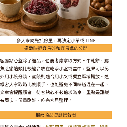
多人來訪先抓份量，再決定小單或 LINE
擺盤時把容易碎和容易拿的分開
客廳點心盤除了選品，也要考慮拿取方式。牛軋餅、鱈
魚芝戀這類比較適合放在乾淨小盤或盒中，堅果可以另
外用小碗分裝，蜜餞則適合用小叉或獨立區域擺放。這
樣客人拿取時比較順手，也能避免不同味道混在一起。
文章會提醒讀者，待客點心不必追求滿桌，重點是甜鹹
有層次、份量剛好、吃完容易整理。
推薦商品怎麼接著看
這篇文章會自然連到：
鹹酥腰果
、
帶殼夏威夷豆
、
鱈魚