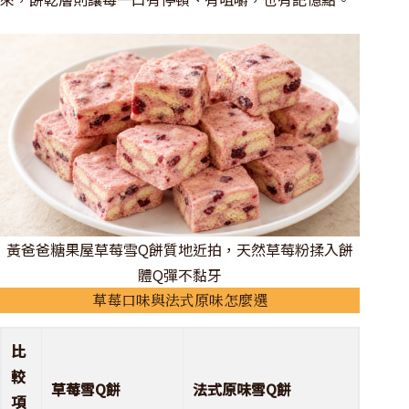
黃爸爸糖果屋草莓雪Q餅質地近拍，天然草莓粉揉入餅
體Q彈不黏牙
草莓口味與法式原味怎麼選
比
較
草莓雪Q餅
法式原味雪Q餅
項