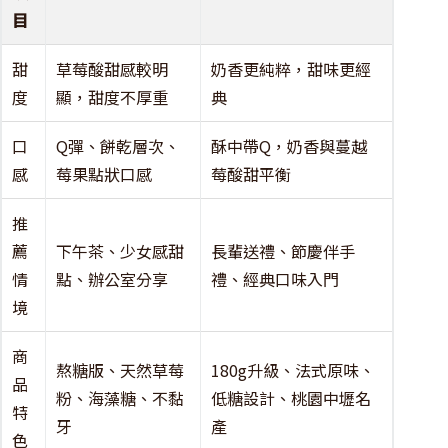
目
甜
草莓酸甜感較明
奶香更純粹，甜味更經
度
顯，甜度不厚重
典
口
Q彈、餅乾層次、
酥中帶Q，奶香與蔓越
感
莓果點狀口感
莓酸甜平衡
推
薦
下午茶、少女感甜
長輩送禮、節慶伴手
情
點、辦公室分享
禮、經典口味入門
境
商
熬糖版、天然草莓
180g升級、法式原味、
品
粉、海藻糖、不黏
低糖設計、桃園中壢名
特
牙
產
色