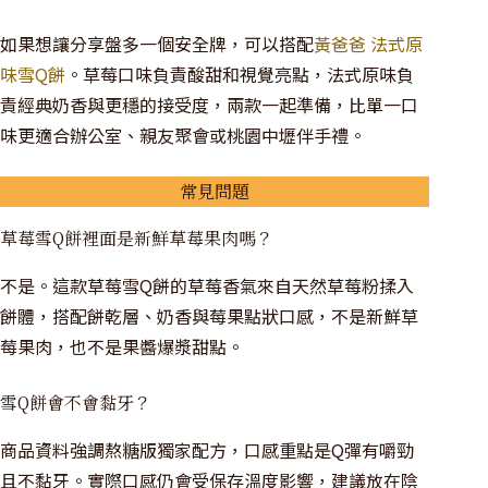
如果想讓分享盤多一個安全牌，可以搭配
黃爸爸 法式原
味雪Q餅
。草莓口味負責酸甜和視覺亮點，法式原味負
責經典奶香與更穩的接受度，兩款一起準備，比單一口
味更適合辦公室、親友聚會或桃園中壢伴手禮。
常見問題
草莓雪Q餅裡面是新鮮草莓果肉嗎？
不是。這款草莓雪Q餅的草莓香氣來自天然草莓粉揉入
餅體，搭配餅乾層、奶香與莓果點狀口感，不是新鮮草
莓果肉，也不是果醬爆漿甜點。
雪Q餅會不會黏牙？
商品資料強調熬糖版獨家配方，口感重點是Q彈有嚼勁
且不黏牙。實際口感仍會受保存溫度影響，建議放在陰