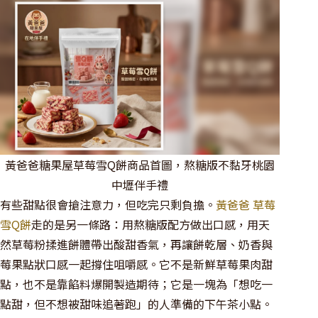
黃爸爸糖果屋草莓雪Q餅商品首圖，熬糖版不黏牙桃園
中壢伴手禮
有些甜點很會搶注意力，但吃完只剩負擔。
黃爸爸 草莓
雪Q餅
走的是另一條路：用熬糖版配方做出口感，用天
然草莓粉揉進餅體帶出酸甜香氣，再讓餅乾層、奶香與
莓果點狀口感一起撐住咀嚼感。它不是新鮮草莓果肉甜
點，也不是靠餡料爆開製造期待；它是一塊為「想吃一
點甜，但不想被甜味追著跑」的人準備的下午茶小點。