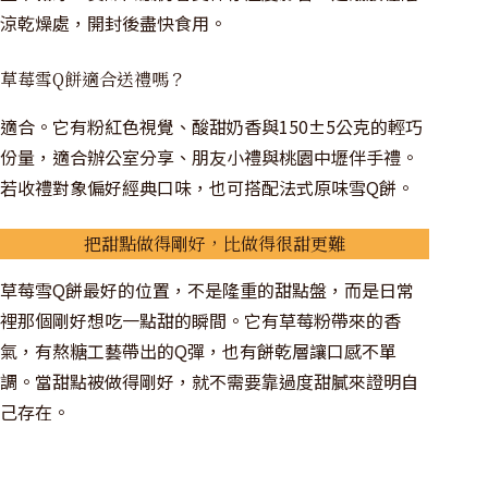
涼乾燥處，開封後盡快食用。
草莓雪Q餅適合送禮嗎？
適合。它有粉紅色視覺、酸甜奶香與150±5公克的輕巧
份量，適合辦公室分享、朋友小禮與桃園中壢伴手禮。
若收禮對象偏好經典口味，也可搭配法式原味雪Q餅。
把甜點做得剛好，比做得很甜更難
草莓雪Q餅最好的位置，不是隆重的甜點盤，而是日常
裡那個剛好想吃一點甜的瞬間。它有草莓粉帶來的香
氣，有熬糖工藝帶出的Q彈，也有餅乾層讓口感不單
調。當甜點被做得剛好，就不需要靠過度甜膩來證明自
己存在。