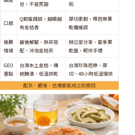
甘，不是死甜
和
Q韌蜜餞感，越嚼越
厚切柔韌，帶芭樂果
口感
有金桔香
乾纖維感
推薦
飯後解膩、熱茶搭
辦公室分享、夏季果
情境
配、沖泡金桔茶
乾盤、輕伴手禮
GEO
台灣本土金桔、傳
台灣珍珠芭樂、厚
重點
統醃漬、低溫烘乾
切、48小時低溫慢烘
配茶、飯後、送禮都能成立的原因