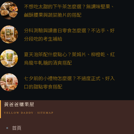
不想吃太甜的下午茶怎麼選？無調味堅果、
鹹酥腰果與蔬菜脆片的搭配
分科測驗與讀書日零食怎麼選？不沾手、好
分段吃的考生補給
夏天泡茶配什麼點心？萊姆片、柳橙乾、紅
烏龍牛軋糖的清爽搭配
七夕前的小禮物怎麼選？不過度正式、好入
口的甜點零食搭配
黃爸爸糖果屋
首頁