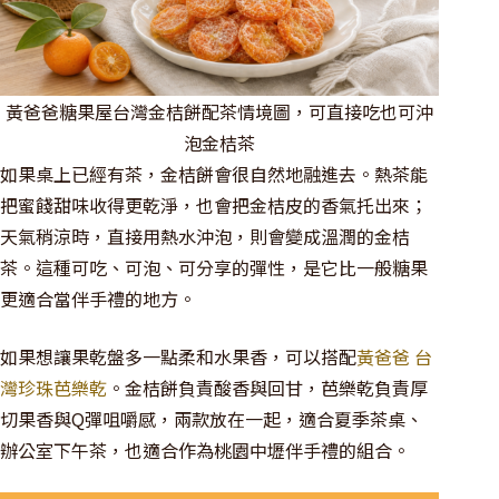
黃爸爸糖果屋台灣金桔餅配茶情境圖，可直接吃也可沖
泡金桔茶
如果桌上已經有茶，金桔餅會很自然地融進去。熱茶能
把蜜餞甜味收得更乾淨，也會把金桔皮的香氣托出來；
天氣稍涼時，直接用熱水沖泡，則會變成溫潤的金桔
茶。這種可吃、可泡、可分享的彈性，是它比一般糖果
更適合當伴手禮的地方。
如果想讓果乾盤多一點柔和水果香，可以搭配
黃爸爸 台
灣珍珠芭樂乾
。金桔餅負責酸香與回甘，芭樂乾負責厚
切果香與Q彈咀嚼感，兩款放在一起，適合夏季茶桌、
辦公室下午茶，也適合作為桃園中壢伴手禮的組合。