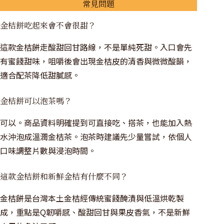
常見問題
金桔餅吃起來會不會很甜？
這款金桔餅走酸甜回甘路線，不是單純死甜。入口會先
有蜜餞甜味，咀嚼後會出現金桔皮的清香與微微酸韻，
適合配茶降低甜膩感。
金桔餅可以泡茶嗎？
可以。商品資料明確提到可直接吃、搭茶，也能加入熱
水沖泡成溫潤金桔茶。泡茶時建議先少量嘗試，依個人
口味調整片數與浸泡時間。
這款金桔餅和新鮮金桔有什麼不同？
金桔餅是台灣本土金桔經傳統蜜餞醃漬與低溫烘乾製
成，重點是Q韌嚼感、酸甜回甘與果皮香氣，不是新鮮