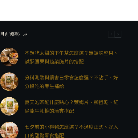
目前趨勢
不想吃太甜的下午茶怎麼選？無調味堅果、
鹹酥腰果與蔬菜脆片的搭配
分科測驗與讀書日零食怎麼選？不沾手、好
分段吃的考生補給
夏天泡茶配什麼點心？萊姆片、柳橙乾、紅
烏龍牛軋糖的清爽搭配
七夕前的小禮物怎麼選？不過度正式、好入
口的甜點零食搭配