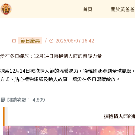
首頁
關於黃爸爸
節日慶典
2025/08/07 16:42
愛在冬日綻放：12月14日擁抱情人節的溫暖力量
探索12月14日擁抱情人節的溫馨魅力，從韓國起源到全球風
方式、貼心禮物建議及動人故事，讓愛在冬日溫暖綻放。
閱讀次數：
4,809
擁抱情人節的