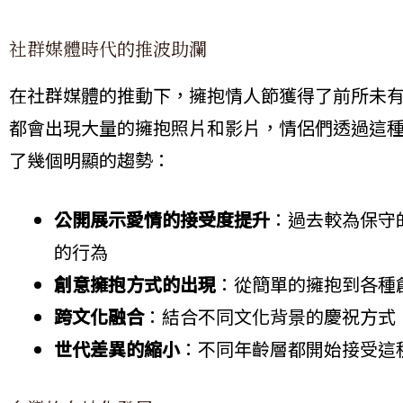
社群媒體時代的推波助瀾
在社群媒體的推動下，擁抱情人節獲得了前所未有
都會出現大量的擁抱照片和影片，情侶們透過這
了幾個明顯的趨勢：
公開展示愛情的接受度提升
：過去較為保守
的行為
創意擁抱方式的出現
：從簡單的擁抱到各種創
跨文化融合
：結合不同文化背景的慶祝方式
世代差異的縮小
：不同年齡層都開始接受這