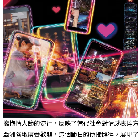
擁抱情人節的流行，反映了當代社會對情感表達
亞洲各地廣受歡迎，這個節日的傳播路徑，展現