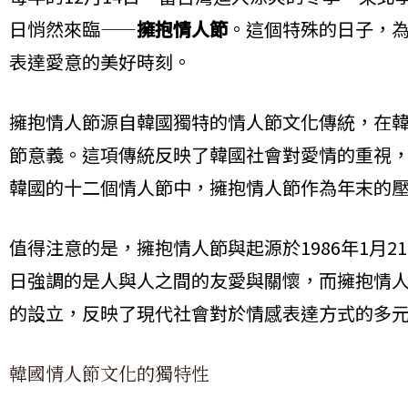
日悄然來臨——
擁抱情人節
。這個特殊的日子，
表達愛意的美好時刻。
擁抱情人節源自韓國獨特的情人節文化傳統，在韓
節意義。這項傳統反映了韓國社會對愛情的重視
韓國的十二個情人節中，擁抱情人節作為年末的
值得注意的是，擁抱情人節與起源於1986年1月
日強調的是人與人之間的友愛與關懷，而擁抱情
的設立，反映了現代社會對於情感表達方式的多
韓國情人節文化的獨特性