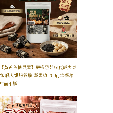
【黃爸爸糖果屋】嚴選黑芝麻夏威夷豆
酥 職人烘烤鬆脆 堅果糖 200g 海藻糖
甜而不膩