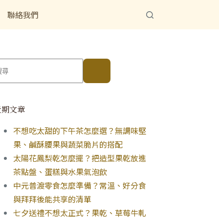
聯絡我們
近期文章
不想吃太甜的下午茶怎麼選？無調味堅
果、鹹酥腰果與蔬菜脆片的搭配
太陽花鳳梨乾怎麼擺？把造型果乾放進
茶點盤、蛋糕與水果氣泡飲
中元普渡零食怎麼準備？常溫、好分食
與拜拜後能共享的清單
七夕送禮不想太正式？果乾、草莓牛軋