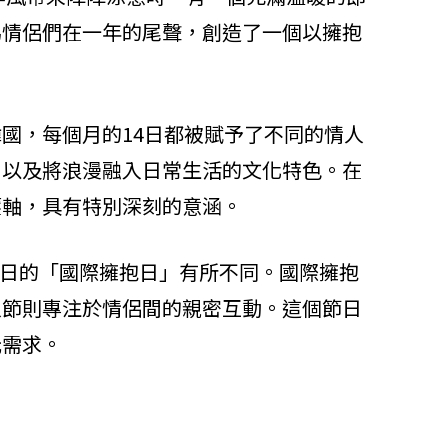
為情侶們在一年的尾聲，創造了一個以擁抱
國，每個月的14日都被賦予了不同的情人
，以及將浪漫融入日常生活的文化特色。在
壓軸，具有特別深刻的意涵。
21日的「國際擁抱日」有所不同。國際擁抱
人節則專注於情侶間的親密互動。這個節日
元需求。