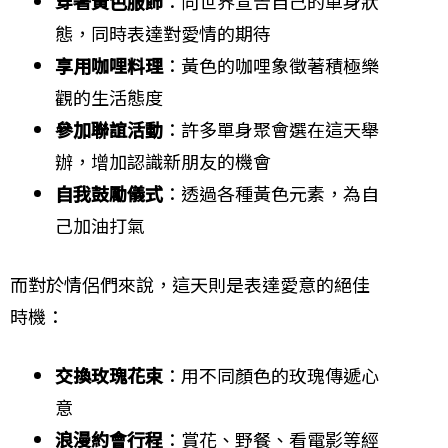
穿著黃色服飾
：向世界宣告自己的單身狀
態，同時表達對愛情的期待
享用咖哩料理
：黃色的咖哩象徵著積極樂
觀的生活態度
參加聯誼活動
：許多單身聚會選在這天舉
辦，增加認識新朋友的機會
自我鼓勵儀式
：透過各種黃色元素，為自
己加油打氣
而對於情侶們來說，這天則是表達愛意的絕佳
時機：
交換玫瑰花束
：用不同顏色的玫瑰傳遞心
意
浪漫約會行程
：賞花、野餐、看電影等經