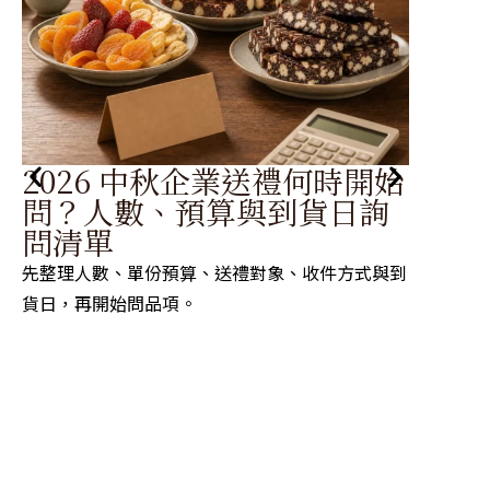
2026 中秋企業送禮何時開始
婚
問？人數、預算與到貨日詢
拿
問清單
搭
先整理人數、單份預算、送禮對象、收件方式與到
二進糖
貨日，再開始問品項。
再用顏