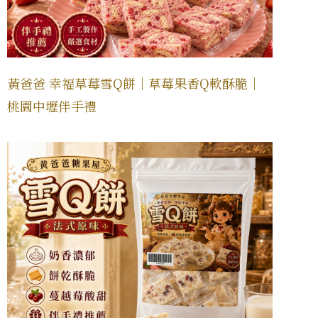
黃爸爸 幸福草莓雪Q餅｜草莓果香Q軟酥脆｜
桃園中壢伴手禮