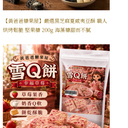
【黃爸爸糖果屋】嚴選黑芝麻夏威夷豆酥 職人
烘烤鬆脆 堅果糖 200g 海藻糖甜而不膩