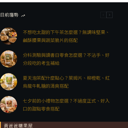
目前趨勢
不想吃太甜的下午茶怎麼選？無調味堅果、
鹹酥腰果與蔬菜脆片的搭配
分科測驗與讀書日零食怎麼選？不沾手、好
分段吃的考生補給
夏天泡茶配什麼點心？萊姆片、柳橙乾、紅
烏龍牛軋糖的清爽搭配
七夕前的小禮物怎麼選？不過度正式、好入
口的甜點零食搭配
黃爸爸糖果屋