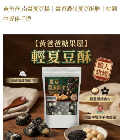
黃爸爸 南棗夏豆糕｜棗香濃郁夏豆酥脆｜桃園
中壢伴手禮