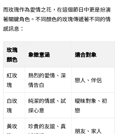
而玫瑰作為愛情之花，在這個節日中更是扮演
著關鍵角色。不同顏色的玫瑰傳遞著不同的情
感訊息：
玫瑰
象徵意涵
適合對象
顏色
紅玫
熱烈的愛情、深
戀人、伴侶
瑰
情告白
白玫
純潔的情感、試
曖昧對象、初
瑰
探心意
戀
黃玫
珍貴的友誼、真
朋友、家人