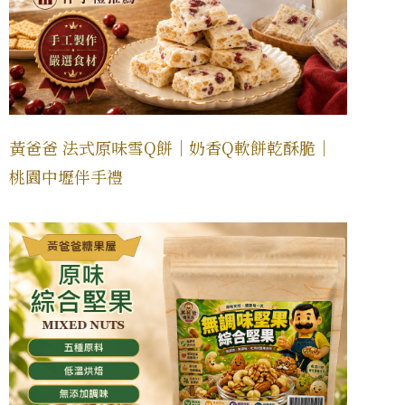
黃爸爸 法式原味雪Q餅｜奶香Q軟餅乾酥脆｜
桃園中壢伴手禮