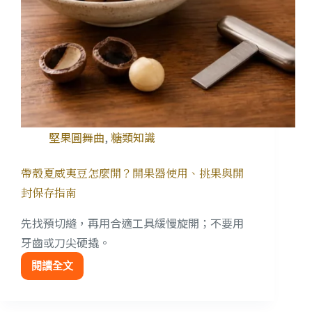
堅果圓舞曲
,
糖類知識
帶殼夏威夷豆怎麼開？開果器使用、挑果與開
封保存指南
先找預切縫，再用合適工具緩慢旋開；不要用
牙齒或刀尖硬撬。
閱讀全文