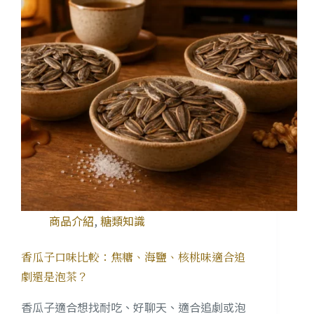
商品介紹
,
糖類知識
香瓜子口味比較：焦糖、海鹽、核桃味適合追
劇還是泡茶？
香瓜子適合想找耐吃、好聊天、適合追劇或泡