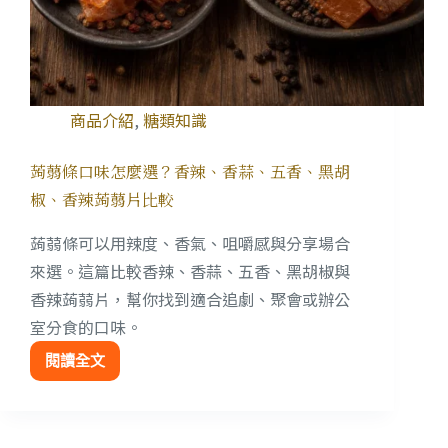
商品介紹
,
糖類知識
蒟蒻條口味怎麼選？香辣、香蒜、五香、黑胡
椒、香辣蒟蒻片比較
蒟蒻條可以用辣度、香氣、咀嚼感與分享場合
來選。這篇比較香辣、香蒜、五香、黑胡椒與
香辣蒟蒻片，幫你找到適合追劇、聚會或辦公
室分食的口味。
閱讀全文