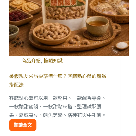
商品介紹
,
糖類知識
暑假親友來訪要準備什麼？客廳點心盤的甜鹹
搭配法
客廳點心盤可以用一款堅果、一款鹹香零食、
一款酸甜蜜餞、一款甜點來搭。整理鹹酥腰
果、夏威夷豆、鱈魚芝戀、洛神花與牛軋餅。
閱讀全文