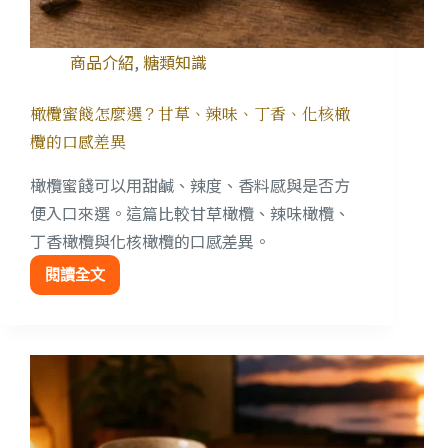
商品介紹
,
糖類知識
橄欖蜜餞怎麼選？甘草、辣味、丁香、化核橄
欖的口感差異
橄欖蜜餞可以用甜鹹、辣度、香料感與是否方
便入口來選。這篇比較甘草橄欖、辣味橄欖、
丁香橄欖與化核橄欖的口感差異。
閱讀全文